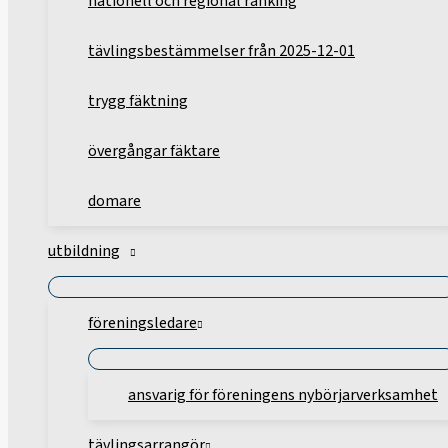
nationell och regional ranking
tävlingsbestämmelser från 2025-12-01
trygg fäktning
övergångar fäktare
domare
utbildning
föreningsledare
ansvarig för föreningens nybörjarverksamhet
tävlingsarrangör