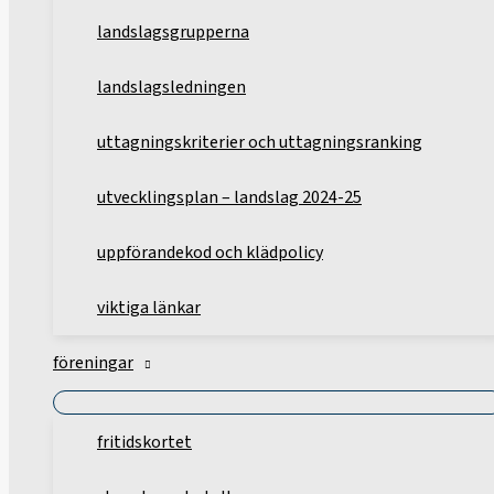
landslagsgrupperna
landslagsledningen
uttagningskriterier och uttagningsranking
utvecklingsplan – landslag 2024-25
uppförandekod och klädpolicy
viktiga länkar
föreningar
fritidskortet