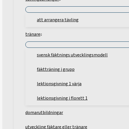
att arrangera tävling
tränare
svensk fäktnings utvecklingsmodell
fäktträning i grupp
lektionsgivning 1 värja
lektionsgivning i florett 1
domarutbildningar
utveckling fäktare eller tränare