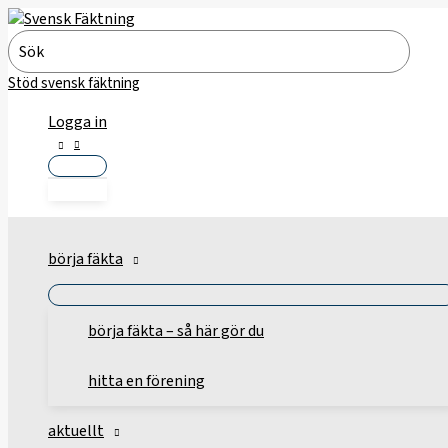
Hoppa
till
Search
innehåll
for:
Stöd svensk fäktning
Logga in
börja fäkta
börja fäkta – så här gör du
hitta en förening
aktuellt