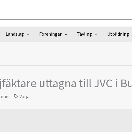
Landslag
Föreningar
Tävling
Utbildning
jfäktare uttagna till JVC i 
tener
Värja