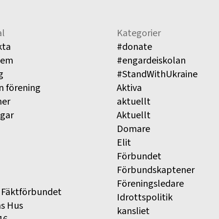
l
Kategorier
kta
#donate
lem
#engardeiskolan
g
#StandWithUkraine
n förening
Aktiva
ner
aktuellt
ngar
Aktuellt
Domare
Elit
Förbundet
Förbundskaptener
Föreningsledare
 Fäktförbundet
Idrottspolitik
ns Hus
kansliet