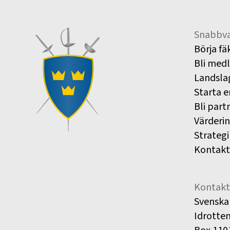
Snabbva
Börja fä
Bli med
Landsla
Starta e
Bli part
Värderi
Strategi
Kontakt
Kontakt
Svenska
Idrotte