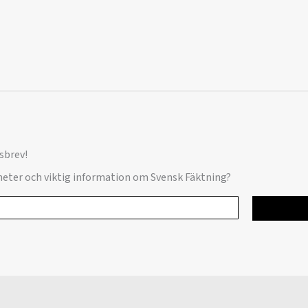
sbrev!
yheter och viktig information om Svensk Fäktning?