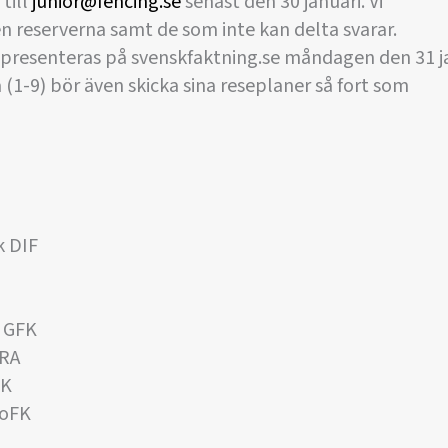
till
junior@fencing.se
senast den 30 januari. Vi
en reserverna samt de som inte kan delta svarar.
a presenteras på svenskfaktning.se måndagen den 31 j
 (1-9) bör även skicka sina reseplaner så fort som
k DIF
 GFK
ARA
FK
GoFK