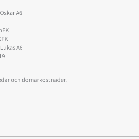
Oskar A6
GoFK
KFK
Lukas A6
19
ledar och domarkostnader.