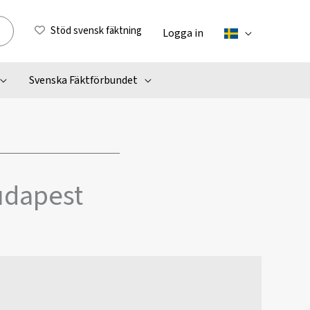
Stöd svensk fäktning
Logga in
Svenska Fäktförbundet
Budapest