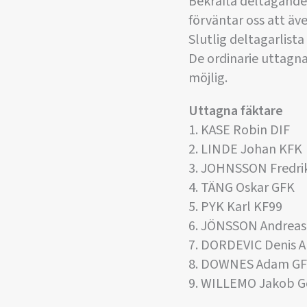
Bekräfta deltagande 
förväntar oss att äv
Slutlig deltagarlist
De ordinarie uttagna
möjlig.
Uttagna fäktare
1. KASE Robin DIF
2. LINDE Johan KFK
3. JOHNSSON Fredri
4. TÄNG Oskar GFK
5. PYK Karl KF99
6. JÖNSSON Andreas
7. DORDEVIC Denis 
8. DOWNES Adam G
9. WILLEMO Jakob 