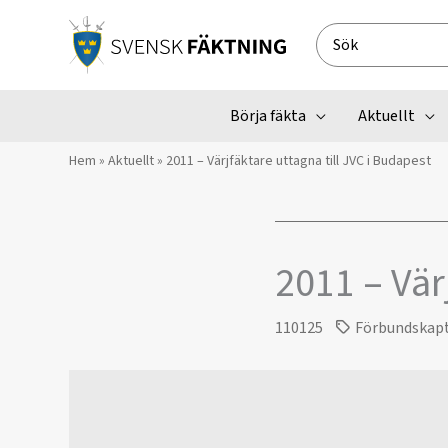
Hoppa
till
Search
innehåll
for:
Börja fäkta
Aktuellt
Hem
»
Aktuellt
»
2011 – Värjfäktare uttagna till JVC i Budapest
2011 – Vär
110125
Förbundskap