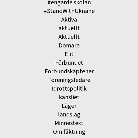
#engardeiskolan
#StandWithUkraine
Aktiva
aktuellt
Aktuellt
Domare
Elit
Förbundet
Förbundskaptener
Föreningsledare
Idrottspolitik
kansliet
Läger
landslag
Minnestext
Om fäktning