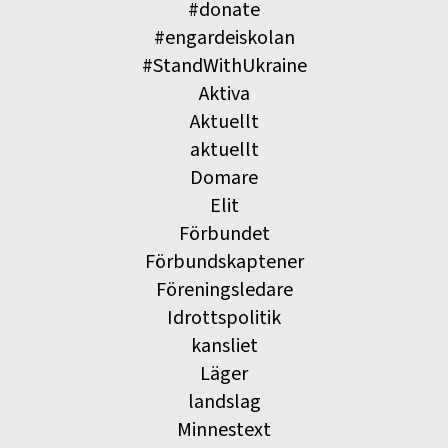
#donate
#engardeiskolan
#StandWithUkraine
Aktiva
Aktuellt
aktuellt
Domare
Elit
Förbundet
Förbundskaptener
Föreningsledare
Idrottspolitik
kansliet
Läger
landslag
Minnestext