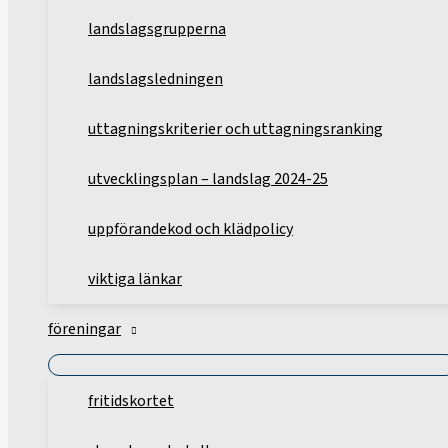
landslagsgrupperna
landslagsledningen
uttagningskriterier och uttagningsranking
utvecklingsplan – landslag 2024-25
uppförandekod och klädpolicy
viktiga länkar
föreningar
fritidskortet