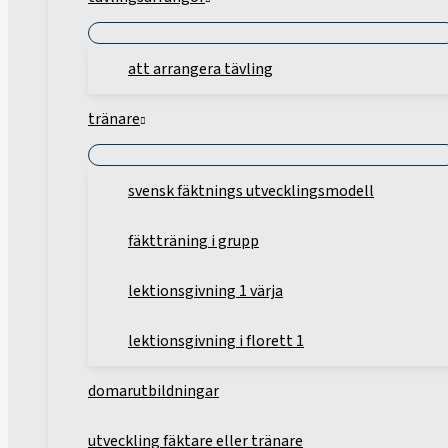
att arrangera tävling
tränare
svensk fäktnings utvecklingsmodell
fäktträning i grupp
lektionsgivning 1 värja
lektionsgivning i florett 1
domarutbildningar
utveckling fäktare eller tränare