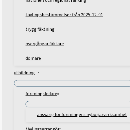
nationell och regional ranking
tävlingsbestämmelser från 2025-12-01
trygg fäktning
övergångar fäktare
domare
utbildning
föreningsledare
ansvarig för föreningens nybörjarverksamhet
tävlingsarrangör