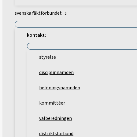
svenska fäktförbundet
kontakt
styrelse
disciplinnämden
belöningsnämnden
kommittéer
valberedningen
distriktsförbund