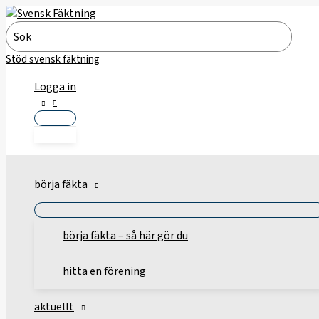
Hoppa
till
Search
innehåll
for:
Stöd svensk fäktning
Logga in
börja fäkta
börja fäkta – så här gör du
hitta en förening
aktuellt