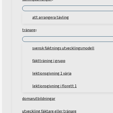
att arrangera tävling
tränare
svensk fäktnings utvecklingsmodell
fäktträning i grupp
lektionsgivning 1 värja
lektionsgivning i florett 1
domarutbildningar
utveckling fäktare eller tränare