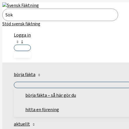
Hoppa
till
Search
innehåll
for:
Stöd svensk fäktning
Logga in
börja fäkta
börja fäkta – så här gör du
hitta en förening
aktuellt