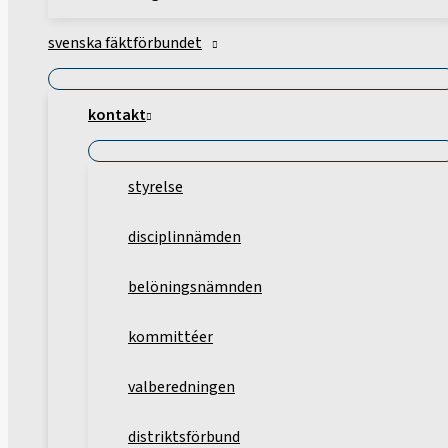
svenska fäktförbundet
kontakt
styrelse
disciplinnämden
belöningsnämnden
kommittéer
valberedningen
distriktsförbund