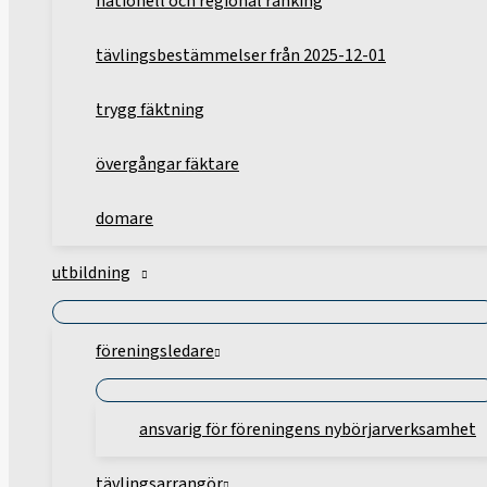
nationell och regional ranking
tävlingsbestämmelser från 2025-12-01
trygg fäktning
övergångar fäktare
domare
utbildning
föreningsledare
ansvarig för föreningens nybörjarverksamhet
tävlingsarrangör