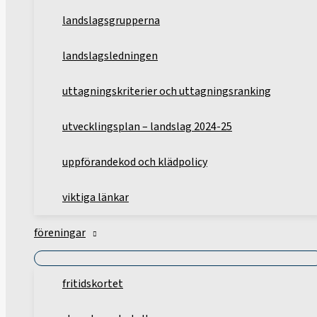
landslagsgrupperna
landslagsledningen
uttagningskriterier och uttagningsranking
utvecklingsplan – landslag 2024-25
uppförandekod och klädpolicy
viktiga länkar
föreningar
fritidskortet