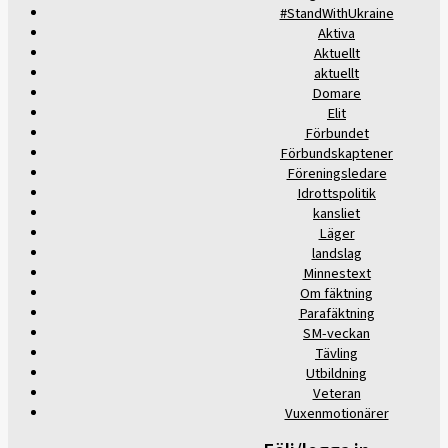
#StandWithUkraine
Aktiva
Aktuellt
aktuellt
Domare
Elit
Förbundet
Förbundskaptener
Föreningsledare
Idrottspolitik
kansliet
Läger
landslag
Minnestext
Om fäktning
Parafäktning
SM-veckan
Tävling
Utbildning
Veteran
Vuxenmotionärer