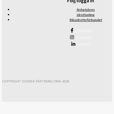
Följ/logga in
Nyhetsbrev
Idrottonline
Riksidrottsförbundet
Facebook
Instagram
Linkedin
COPYRIGHT SVENSK FÄKTNING 1904–2026