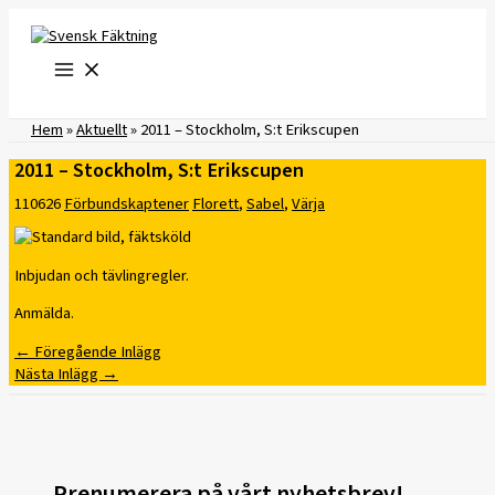
Hoppa
till
innehåll
Hem
»
Aktuellt
»
2011 – Stockholm, S:t Erikscupen
2011 – Stockholm, S:t Erikscupen
110626
Förbundskaptener
Florett
,
Sabel
,
Värja
Inbjudan och tävlingregler.
Anmälda.
←
Föregående Inlägg
Nästa Inlägg
→
Prenumerera på vårt nyhetsbrev!