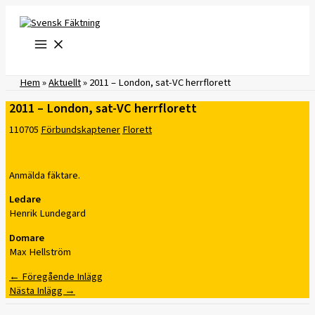
Hoppa
till
innehåll
Hem
»
Aktuellt
»
2011 – London, sat-VC herrflorett
2011 – London, sat-VC herrflorett
110705
Förbundskaptener
Florett
Anmälda fäktare.
Ledare
Henrik Lundegard
Domare
Max Hellström
←
Föregående Inlägg
Nästa Inlägg
→