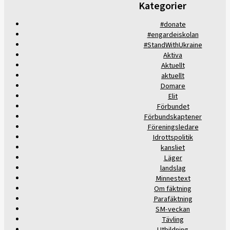
Kategorier
#donate
#engardeiskolan
#StandWithUkraine
Aktiva
Aktuellt
aktuellt
Domare
Elit
Förbundet
Förbundskaptener
Föreningsledare
Idrottspolitik
kansliet
Läger
landslag
Minnestext
Om fäktning
Parafäktning
SM-veckan
Tävling
Utbildning