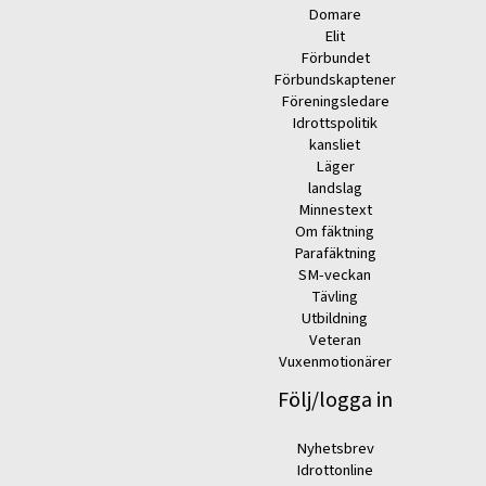
Domare
Elit
Förbundet
Förbundskaptener
Föreningsledare
Idrottspolitik
kansliet
Läger
landslag
Minnestext
Om fäktning
Parafäktning
SM-veckan
Tävling
Utbildning
Veteran
Vuxenmotionärer
Följ/logga in
Nyhetsbrev
Idrottonline