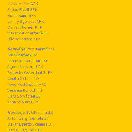
Julius Martin GFK
Simon Rizell GFK
Robin Sand GFK
Jimmy Stjerndal ÄFK
Daniel Thornér KFK
Oskar Weinberger ÄFK
Olle Wikström KFK
Damvärja
(totalt anmälda)
Nina Åström ARA
Jeanette Karlsson FKC
Agnes Norberg LFK
Rebecka Österdahl GoFK
Cecilia Östman UF
Tove Pettersson FKC
Vendela Runold FFF
Clara Sörvåg MF19
Anna Stiblert GFK
Herrvärja
(totalt anmälda)
Anton Berg Niemela UF
Oskar Egertz-Skaanes DIF
Daniel Haglund KFK