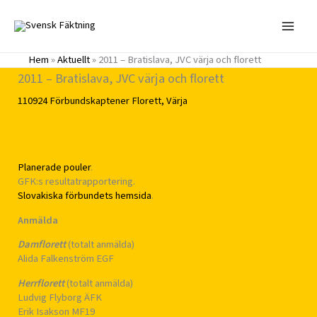
Hoppa
till
innehåll
Hem
»
Aktuellt
»
2011 – Bratislava, JVC värja och florett
2011 – Bratislava, JVC värja och florett
110924
Förbundskaptener
Florett
,
Värja
Planerade pouler
.
GFK:s resultatrapportering.
Slovakiska förbundets hemsida
.
Anmälda
Damflorett
(totalt anmälda)
Alida Falkenström EGF
Herrflorett
(totalt anmälda)
Ludvig Flyborg ÄFK
Erik Isakson MF19