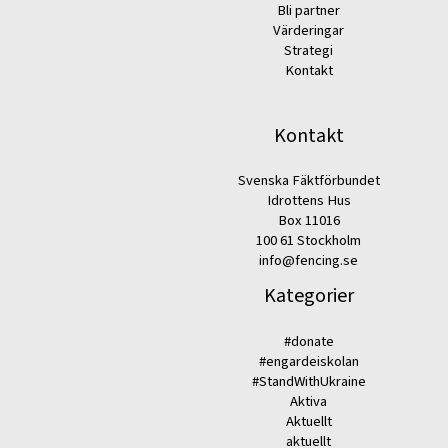
Bli partner
Värderingar
Strategi
Kontakt
Kontakt
Svenska Fäktförbundet
Idrottens Hus
Box 11016
100 61 Stockholm
info@fencing.se
Kategorier
#donate
#engardeiskolan
#StandWithUkraine
Aktiva
Aktuellt
aktuellt