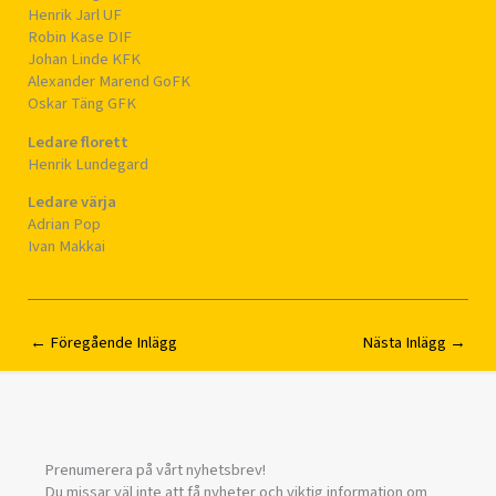
Henrik Jarl UF
Robin Kase DIF
Johan Linde KFK
Alexander Marend GoFK
Oskar Täng GFK
Ledare florett
Henrik Lundegard
Ledare värja
Adrian Pop
Ivan Makkai
←
Föregående Inlägg
Nästa Inlägg
→
Prenumerera på vårt nyhetsbrev!
Du missar väl inte att få nyheter och viktig information om