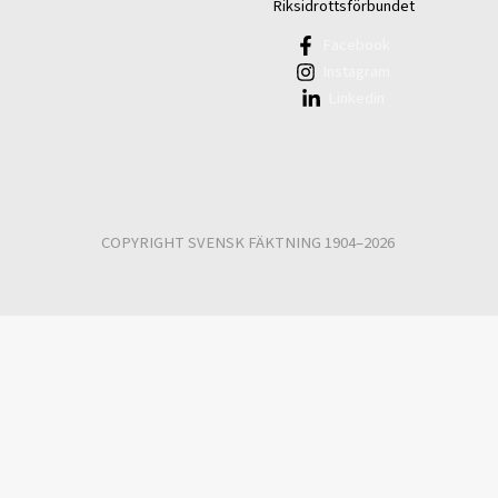
Riksidrottsförbundet
Facebook
Instagram
Linkedin
COPYRIGHT SVENSK FÄKTNING 1904–2026