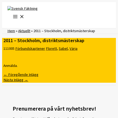
Hoppa
till
innehåll
Hem
»
Aktuellt
»
2011 – Stockholm, distriktsmästerskap
2011 – Stockholm, distriktsmästerskap
111005
Förbundskaptener
Florett
,
Sabel
,
Värja
Anmälda.
←
Föregående Inlägg
Nästa Inlägg
→
Prenumerera på vårt nyhetsbrev!