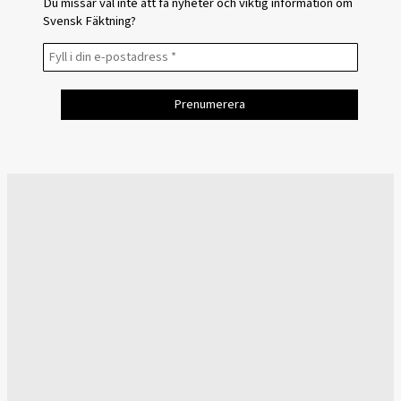
Du missar väl inte att få nyheter och viktig information om
Svensk Fäktning?