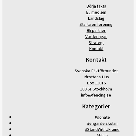
Börja fäkta
Bli medlem
Landslag
Starta en förening
Bli partner
Värderingar
Strategi
Kontakt
Kontakt
Svenska Fäktförbundet
Idrottens Hus
Box 11016
100 61 Stockholm
info@fencing.se
Kategorier
#donate
#engardeiskolan
#StandWithUkraine
Aktiva