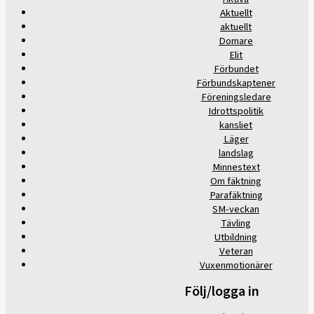
Aktuellt
aktuellt
Domare
Elit
Förbundet
Förbundskaptener
Föreningsledare
Idrottspolitik
kansliet
Läger
landslag
Minnestext
Om fäktning
Parafäktning
SM-veckan
Tävling
Utbildning
Veteran
Vuxenmotionärer
Följ/logga in