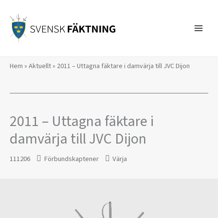
Hoppa
till
innehåll
Hem
»
Aktuellt
»
2011 – Uttagna fäktare i damvärja till JVC Dijon
2011 – Uttagna fäktare i
damvärja till JVC Dijon
111206
Förbundskaptener
Värja