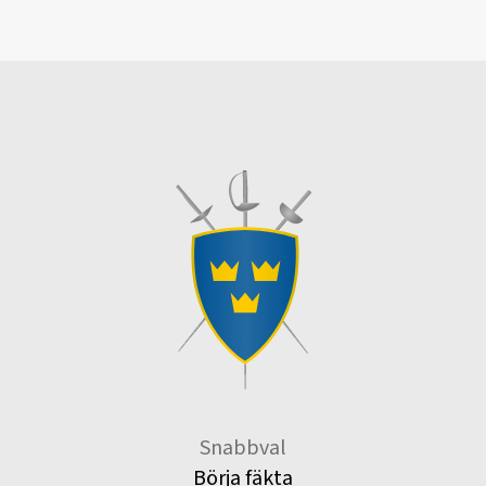
Snabbval
Börja fäkta