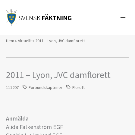
Hoppa
till
innehåll
Hem
»
Aktuellt
»
2011 – Lyon, JVC damflorett
2011 – Lyon, JVC damflorett
111207
Förbundskaptener
Florett
Anmälda
Alida Falkenström EGF