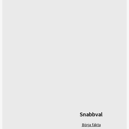
Snabbval
Börja fäkta