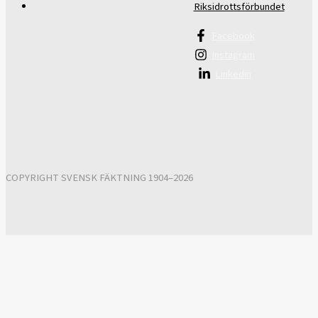
Riksidrottsförbundet
Facebook
Instagram
Linkedin
COPYRIGHT SVENSK FÄKTNING 1904–2026