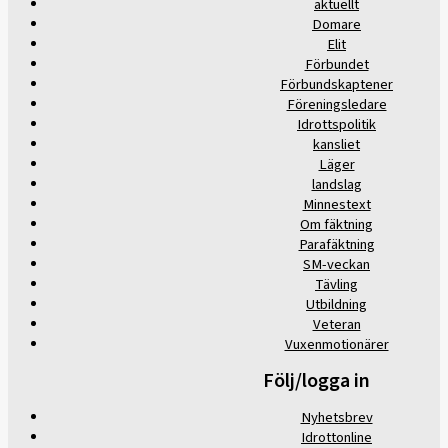
aktuellt
Domare
Elit
Förbundet
Förbundskaptener
Föreningsledare
Idrottspolitik
kansliet
Läger
landslag
Minnestext
Om fäktning
Parafäktning
SM-veckan
Tävling
Utbildning
Veteran
Vuxenmotionärer
Följ/logga in
Nyhetsbrev
Idrottonline