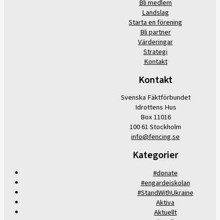
Bli medlem
Landslag
Starta en förening
Bli partner
Värderingar
Strategi
Kontakt
Kontakt
Svenska Fäktförbundet
Idrottens Hus
Box 11016
100 61 Stockholm
info@fencing.se
Kategorier
#donate
#engardeiskolan
#StandWithUkraine
Aktiva
Aktuellt