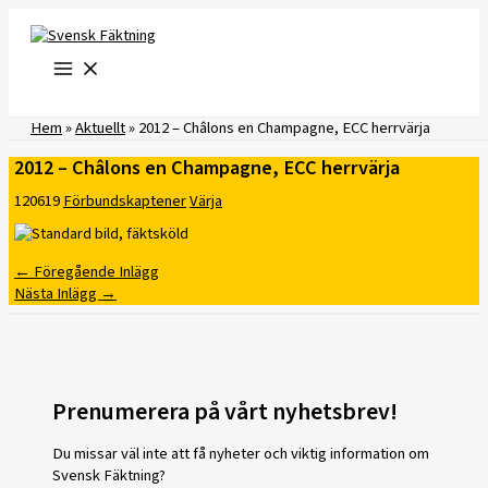
Hoppa
till
innehåll
Hem
»
Aktuellt
»
2012 – Châlons en Champagne, ECC herrvärja
2012 – Châlons en Champagne, ECC herrvärja
120619
Förbundskaptener
Värja
←
Föregående Inlägg
Nästa Inlägg
→
Prenumerera på vårt nyhetsbrev!
Du missar väl inte att få nyheter och viktig information om
Svensk Fäktning?