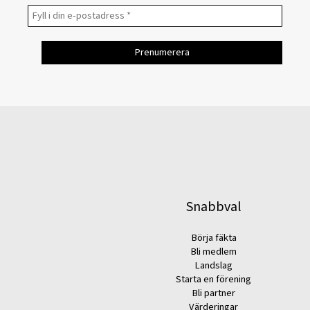
Snabbval
Börja fäkta
Bli medlem
Landslag
Starta en förening
Bli partner
Värderingar