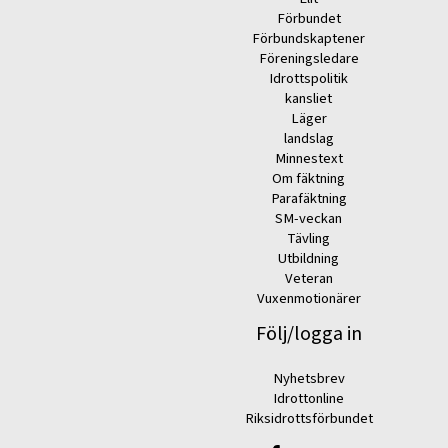
Förbundet
Förbundskaptener
Föreningsledare
Idrottspolitik
kansliet
Läger
landslag
Minnestext
Om fäktning
Parafäktning
SM-veckan
Tävling
Utbildning
Veteran
Vuxenmotionärer
Följ/logga in
Nyhetsbrev
Idrottonline
Riksidrottsförbundet