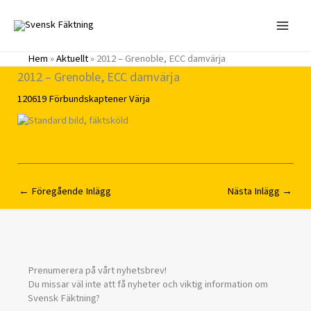
Hoppa
till
innehåll
Hem
»
Aktuellt
»
2012 – Grenoble, ECC damvärja
2012 – Grenoble, ECC damvärja
120619
Förbundskaptener
Värja
←
Föregående Inlägg
Nästa Inlägg
→
Prenumerera på vårt nyhetsbrev!
Du missar väl inte att få nyheter och viktig information om
Svensk Fäktning?