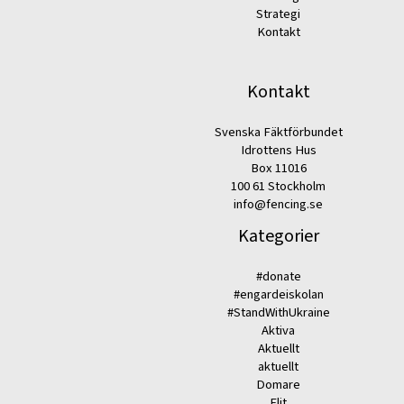
Strategi
Kontakt
Kontakt
Svenska Fäktförbundet
Idrottens Hus
Box 11016
100 61 Stockholm
info@fencing.se
Kategorier
#donate
#engardeiskolan
#StandWithUkraine
Aktiva
Aktuellt
aktuellt
Domare
Elit