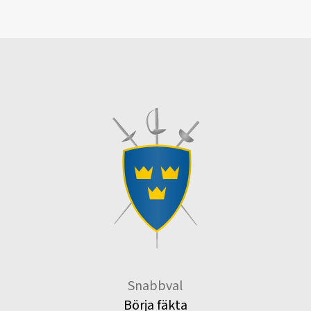
Snabbval
Börja fäkta