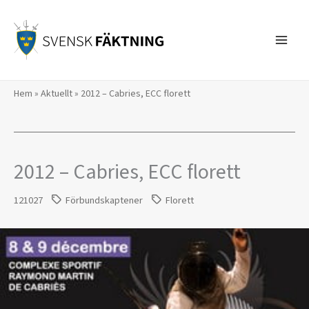
Hoppa
till
innehåll
Hem
»
Aktuellt
»
2012 – Cabries, ECC florett
2012 – Cabries, ECC florett
121027
Förbundskaptener
Florett