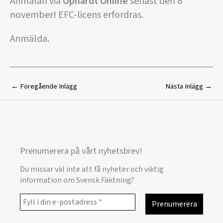
Anmälan via
Ophardt Online
senast den 8
november! EFC-licens erfordras.
Anmälda.
←
Föregående Inlägg
Nästa Inlägg
→
Prenumerera på vårt nyhetsbrev!
Du missar väl inte att få nyheter och viktig
information om Svensk Fäktning?