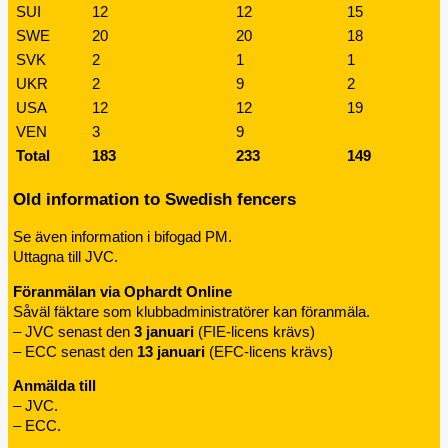
SUI
12
12
15
SWE
20
20
18
SVK
2
1
1
UKR
2
9
2
USA
12
12
19
VEN
3
9
Total
183
233
149
Old information to Swedish fencers
Se även information i bifogad PM.
Uttagna till JVC.
Föranmälan via Ophardt Online
Såväl fäktare som klubbadministratörer kan föranmäla.
– JVC senast den
3 januari
(FIE-licens krävs)
– ECC senast den
13 januari
(EFC-licens krävs)
Anmälda till
– JVC.
– ECC.