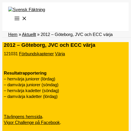
Hoppa
till
innehåll
Hem
»
Aktuellt
»
2012 – Göteborg, JVC och ECC värja
2012 – Göteborg, JVC och ECC värja
121031
Förbundskaptener
Värja
Resultatrapportering
– herrvärja juniorer (lördag)
– damvärja juniorer (söndag)
– herrvärja kadetter (söndag)
– damvärja kadetter (lördag)
Tävlingens hemsida
.
Vigor Challenge på Facebook
.