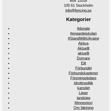
Box 11016
100 61 Stockholm
info@fencing.se
Kategorier
#donate
#engardeiskolan
#StandWithUkraine
Aktiva
Aktuellt
aktuellt
Domare
Elit
Förbundet
Förbundskaptener
Föreningsledare
Idrottspolitik
kansliet
Läger
landslag
Minnestext
Om fäktning