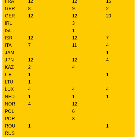
FRA
12
12
15
GBR
8
9
2
GER
12
12
20
IRL
3
ISL
1
ISR
12
12
7
ITA
7
11
4
JAM
1
JPN
12
12
4
KAZ
2
4
LIB
1
1
LTU
1
LUX
4
4
4
NED
1
1
1
NOR
4
12
POL
6
POR
3
ROU
1
1
RUS