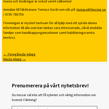
Vuxna och tonåringar är också varmt välkomna!
Anmälan till fäkttränare Tomasz Gorál som nås på:
tomasz@fencing.se
/ 0735-783759.
Föreningen är mycket tacksam för all hjälp med att sprida denna
information till alla som kan tänkas vara intresserade, såväl enskilda
familjer som handikapporganisationer samt habiliteringscentra
(motsv.).
←
Föregående Inlägg
Nästa Inlägg
→
Prenumerera på vårt nyhetsbrev!
Du missar väl inte att få nyheter och viktig information om
Svensk Fäktning?