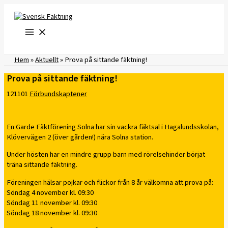
Hoppa
till
innehåll
Hem
»
Aktuellt
»
Prova på sittande fäktning!
Prova på sittande fäktning!
121101
Förbundskaptener
En Garde Fäktförening Solna har sin vackra fäktsal i Hagalundsskolan,
Klövervägen 2 (över gården!) nära Solna station.
Under hösten har en mindre grupp barn med rörelsehinder börjat
träna sittande fäktning.
Föreningen hälsar pojkar och flickor från 8 år välkomna att prova på:
Söndag 4 november kl. 09:30
Söndag 11 november kl. 09:30
Söndag 18 november kl. 09:30