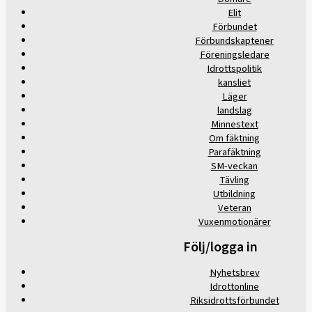
Elit
Förbundet
Förbundskaptener
Föreningsledare
Idrottspolitik
kansliet
Läger
landslag
Minnestext
Om fäktning
Parafäktning
SM-veckan
Tävling
Utbildning
Veteran
Vuxenmotionärer
Följ/logga in
Nyhetsbrev
Idrottonline
Riksidrottsförbundet