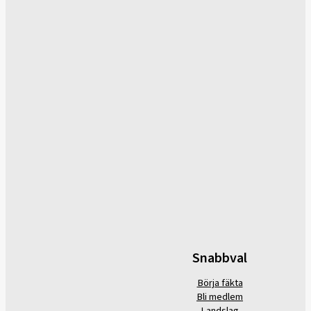
Snabbval
Börja fäkta
Bli medlem
Landslag