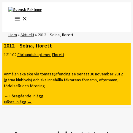
Hoppa
till
innehåll
Hem
»
Aktuellt
»
2012 – Solna, florett
2012 – Solna, florett
121102
Förbundskaptener
Florett
Anmälan ska ske via
tomasz@fencing.se
senast 30 november 2012
(gärna klubbvis) och ska innehålla fäktarens förnamn, efternamn,
födelseår och förening.
←
Föregående Inlägg
Nästa Inlägg
→