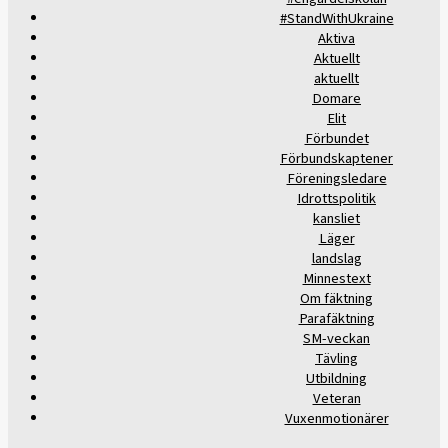
#StandWithUkraine
Aktiva
Aktuellt
aktuellt
Domare
Elit
Förbundet
Förbundskaptener
Föreningsledare
Idrottspolitik
kansliet
Läger
landslag
Minnestext
Om fäktning
Parafäktning
SM-veckan
Tävling
Utbildning
Veteran
Vuxenmotionärer