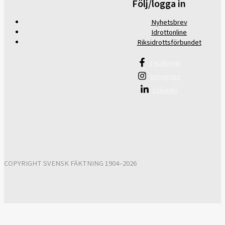
Följ/logga in
Nyhetsbrev
Idrottonline
Riksidrottsförbundet
Facebook
Instagram
Linkedin
COPYRIGHT SVENSK FÄKTNING 1904–2026