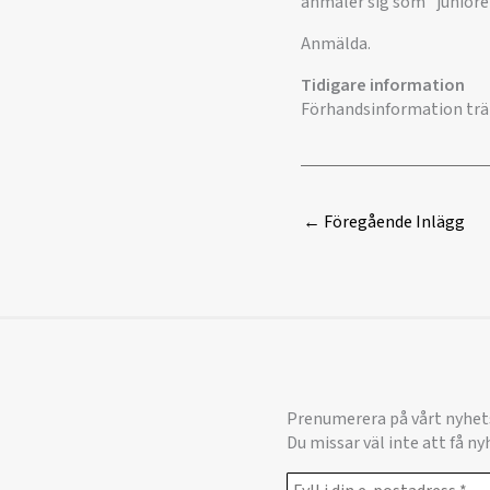
anmäler sig som ”juniore
Anmälda.
Tidigare information
Förhandsinformation trän
←
Föregående Inlägg
Prenumerera på vårt nyhet
Du missar väl inte att få n