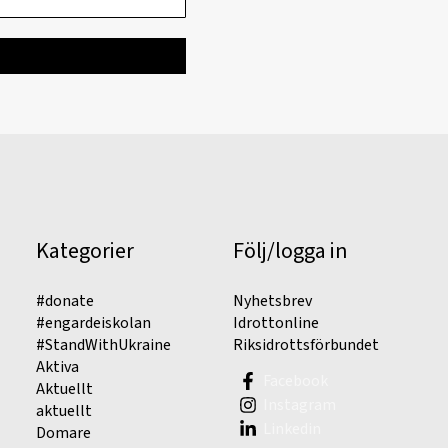
Kategorier
Följ/logga in
#donate
Nyhetsbrev
#engardeiskolan
Idrottonline
#StandWithUkraine
Riksidrottsförbundet
Aktiva
Facebook
Aktuellt
Instagram
aktuellt
Linkedin
Domare