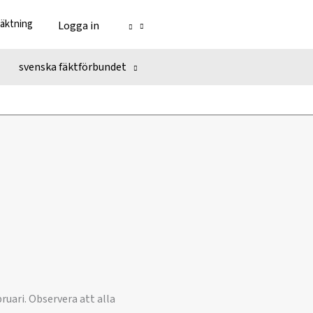
fäktning
Logga in
svenska fäktförbundet
ruari. Observera att alla