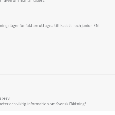
r” även om man är kadett.
ingsläger för fäktare uttagna till kadett- och junior-EM.
sbrev!
yheter och viktig information om Svensk Fäktning?