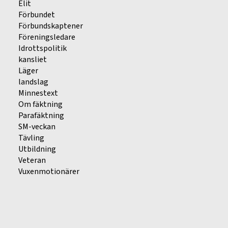
Elit
Förbundet
Förbundskaptener
Föreningsledare
Idrottspolitik
kansliet
Läger
landslag
Minnestext
Om fäktning
Parafäktning
SM-veckan
Tävling
Utbildning
Veteran
Vuxenmotionärer