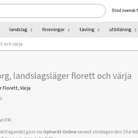
Stöd svensk 
landslag
föreningar
tävling
utbildning
t och värja
g, landslagsläger florett och värja
r
Florett
,
Värja
ad PM.
deltagande) görs via
Ophardt Online
senast söndagen den 10:e feb