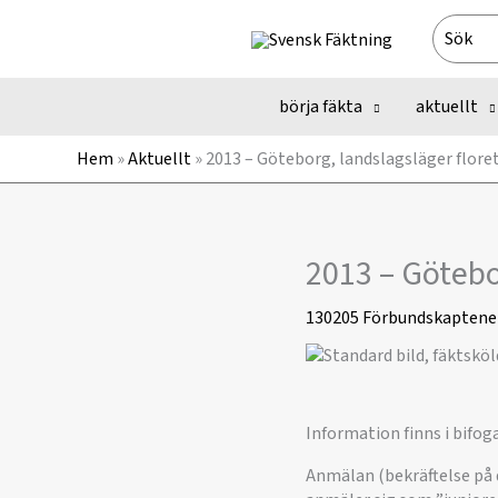
Hoppa
Search
till
for:
innehåll
börja fäkta
aktuellt
Hem
»
Aktuellt
»
2013 – Göteborg, landslagsläger floret
2013 – Götebor
130205
Förbundskaptene
Information finns i bifog
Anmälan (bekräftelse på 