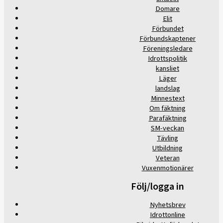
Domare
Elit
Förbundet
Förbundskaptener
Föreningsledare
Idrottspolitik
kansliet
Läger
landslag
Minnestext
Om fäktning
Parafäktning
SM-veckan
Tävling
Utbildning
Veteran
Vuxenmotionärer
Följ/logga in
Nyhetsbrev
Idrottonline