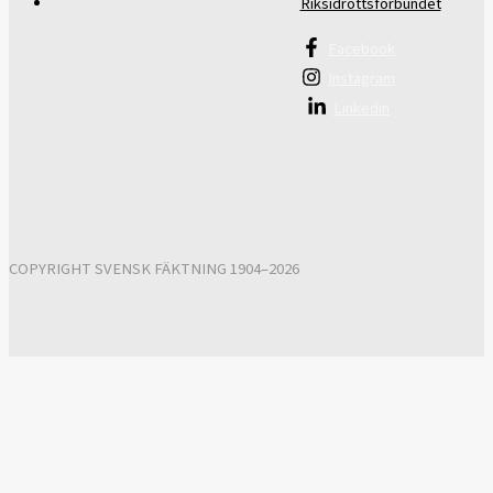
Riksidrottsförbundet
Facebook
Instagram
Linkedin
COPYRIGHT SVENSK FÄKTNING 1904–2026