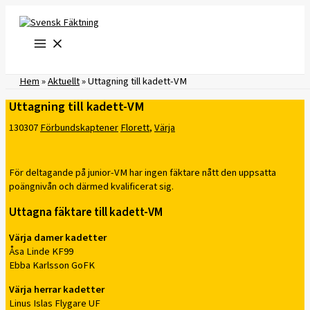
Hoppa
till
innehåll
Hem
»
Aktuellt
»
Uttagning till kadett-VM
Uttagning till kadett-VM
130307
Förbundskaptener
Florett
,
Värja
För deltagande på junior-VM har ingen fäktare nått den uppsatta
poängnivån och därmed kvalificerat sig.
Uttagna fäktare till kadett-VM
Värja damer kadetter
Åsa Linde KF99
Ebba Karlsson GoFK
Värja herrar kadetter
Linus Islas Flygare UF