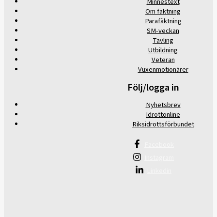
Minnestext
Om fäktning
Parafäktning
SM-veckan
Tävling
Utbildning
Veteran
Vuxenmotionärer
Följ/logga in
Nyhetsbrev
Idrottonline
Riksidrottsförbundet
Facebook
Instagram
Linkedin