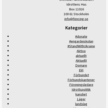
Idrottens Hus
Box 11016
100 61 Stockholm
info@fencing.se
Kategorier
#donate
#engardeiskolan
#StandWithUkraine
Aktiva
aktuellt
Aktuellt
Domare
Elit
Förbundet
Förbundskaptener
Föreningsledare
Idrottspolitik
kansliet
Läger
landslag