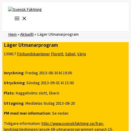
Hoppa
till
innehåll
Hem
»
Aktuellt
»
Läger Utmanarprogram
Läger Utmanarprogram
130817
Förbundskaptener
Florett
,
Sabel
,
Värja
Inryckning
: Fredag 2013-08-30 kl 19.00
Utryckning
: Söndag 2013-09-01 kl 15.00
Plats:
Kaggeholms slott, Ekerö
Uttagning
: Meddelas tisdag 2013-08-20
PM med mer information:
Se nedan
Tidigare information:
http://www.svenskfaktning.se/fran-
landslagsledningen/ansok-till-utmanarprogrammet-senast-15-