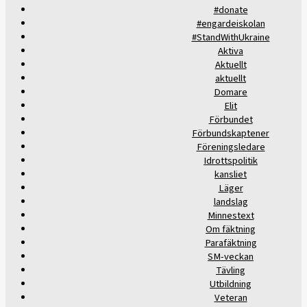
#donate
#engardeiskolan
#StandWithUkraine
Aktiva
Aktuellt
aktuellt
Domare
Elit
Förbundet
Förbundskaptener
Föreningsledare
Idrottspolitik
kansliet
Läger
landslag
Minnestext
Om fäktning
Parafäktning
SM-veckan
Tävling
Utbildning
Veteran