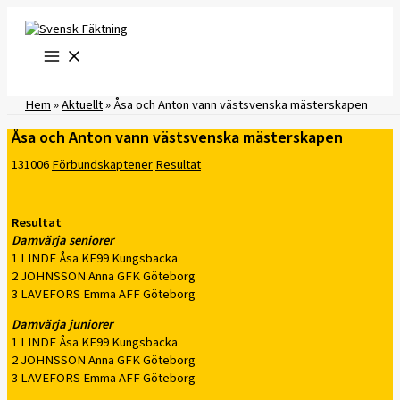
Hoppa
till
innehåll
Hem
»
Aktuellt
»
Åsa och Anton vann västsvenska mästerskapen
Åsa och Anton vann västsvenska mästerskapen
131006
Förbundskaptener
Resultat
Resultat
Damvärja seniorer
1 LINDE Åsa KF99 Kungsbacka
2 JOHNSSON Anna GFK Göteborg
3 LAVEFORS Emma AFF Göteborg
Damvärja juniorer
1 LINDE Åsa KF99 Kungsbacka
2 JOHNSSON Anna GFK Göteborg
3 LAVEFORS Emma AFF Göteborg