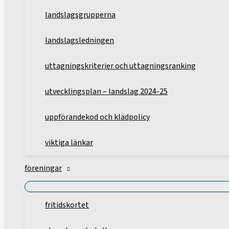
landslagsgrupperna
landslagsledningen
uttagningskriterier och uttagningsranking
utvecklingsplan – landslag 2024-25
uppförandekod och klädpolicy
viktiga länkar
föreningar
fritidskortet