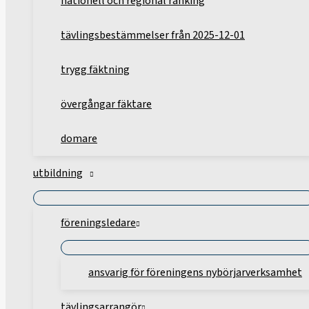
nationell och regional ranking
tävlingsbestämmelser från 2025-12-01
trygg fäktning
övergångar fäktare
domare
utbildning
föreningsledare
ansvarig för föreningens nybörjarverksamhet
tävlingsarrangör