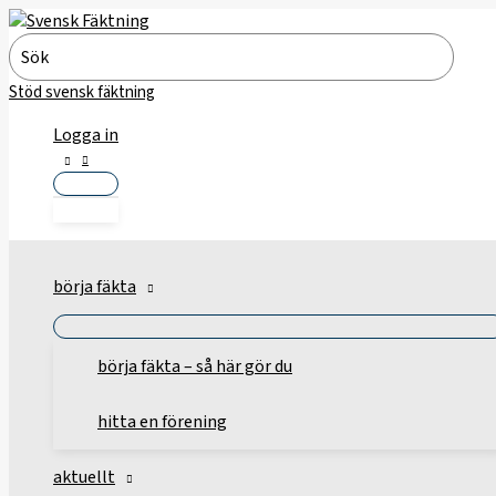
Hoppa
till
Search
innehåll
for:
Stöd svensk fäktning
Logga in
börja fäkta
börja fäkta – så här gör du
hitta en förening
aktuellt