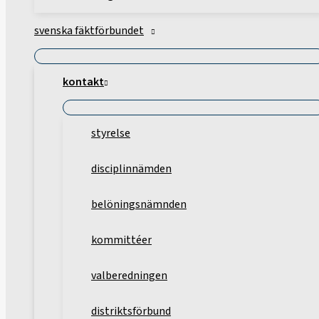
svenska fäktförbundet
kontakt
styrelse
disciplinnämden
belöningsnämnden
kommittéer
valberedningen
distriktsförbund