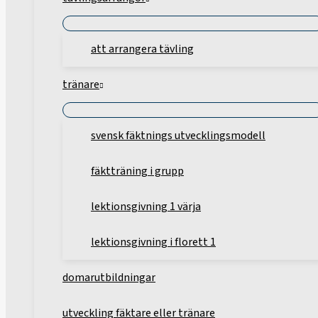
att arrangera tävling
tränare
svensk fäktnings utvecklingsmodell
fäktträning i grupp
lektionsgivning 1 värja
lektionsgivning i florett 1
domarutbildningar
utveckling fäktare eller tränare