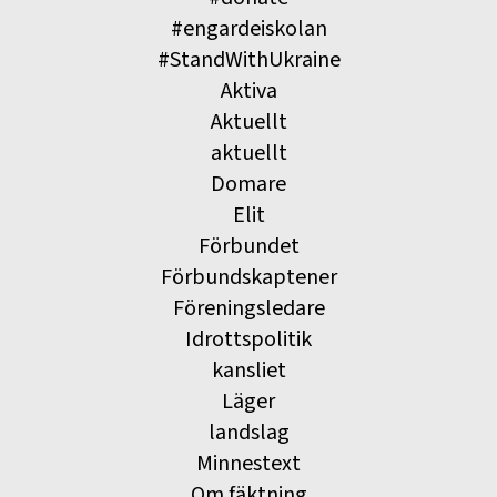
#engardeiskolan
#StandWithUkraine
Aktiva
Aktuellt
aktuellt
Domare
Elit
Förbundet
Förbundskaptener
Föreningsledare
Idrottspolitik
kansliet
Läger
landslag
Minnestext
Om fäktning