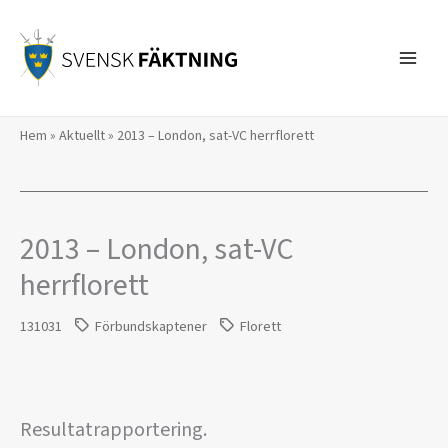
Hoppa
till
innehåll
Hem
»
Aktuellt
»
2013 – London, sat-VC herrflorett
2013 – London, sat-VC
herrflorett
131031
Förbundskaptener
Florett
Resultatrapportering.