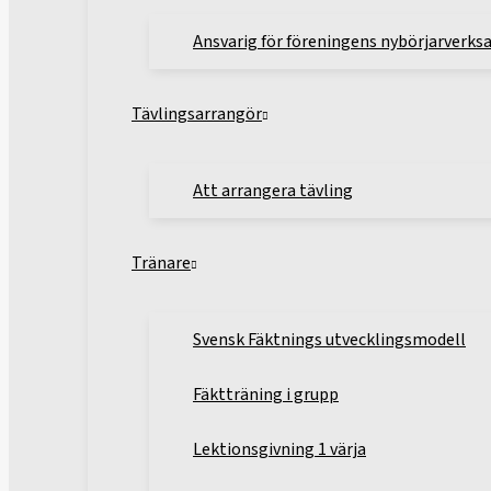
Ansvarig för föreningens nybörjarverk
Tävlingsarrangör
Att arrangera tävling
Tränare
Svensk Fäktnings utvecklingsmodell
Fäktträning i grupp
Lektionsgivning 1 värja