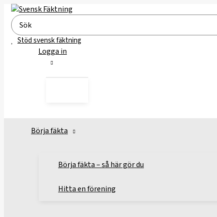
Hoppa
till
Search
innehåll
for:
Stöd svensk fäktning
Logga in
Börja fäkta
Börja fäkta – så här gör du
Hitta en förening