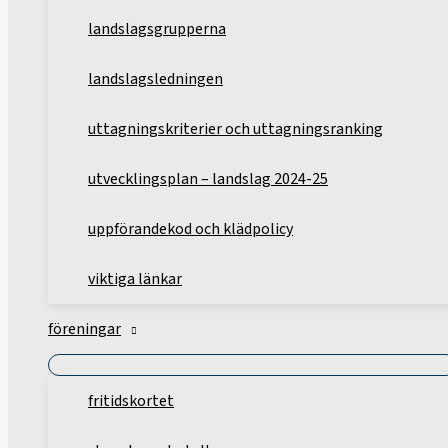
landslagsgrupperna
landslagsledningen
uttagningskriterier och uttagningsranking
utvecklingsplan – landslag 2024-25
uppförandekod och klädpolicy
viktiga länkar
föreningar
fritidskortet