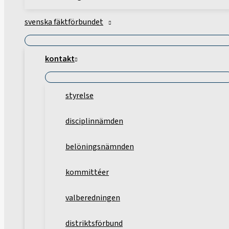
svenska fäktförbundet
kontakt
styrelse
disciplinnämden
belöningsnämnden
kommittéer
valberedningen
distriktsförbund