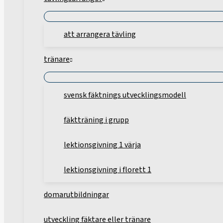
att arrangera tävling
tränare
svensk fäktnings utvecklingsmodell
fäktträning i grupp
lektionsgivning 1 värja
lektionsgivning i florett 1
domarutbildningar
utveckling fäktare eller tränare