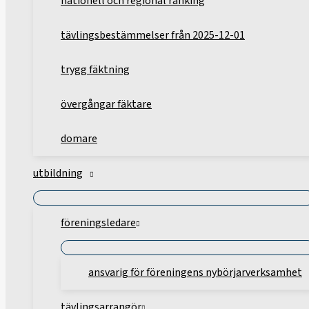
nationell och regional ranking
tävlingsbestämmelser från 2025-12-01
trygg fäktning
övergångar fäktare
domare
utbildning
föreningsledare
ansvarig för föreningens nybörjarverksamhet
tävlingsarrangör