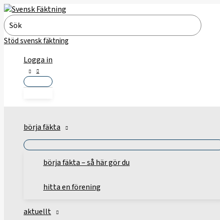
Hoppa
till
Search
innehåll
for:
Stöd svensk fäktning
Logga in
börja fäkta
börja fäkta – så här gör du
hitta en förening
aktuellt