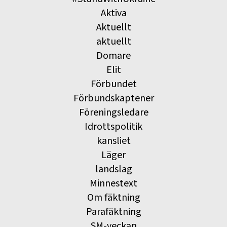
Aktiva
Aktuellt
aktuellt
Domare
Elit
Förbundet
Förbundskaptener
Föreningsledare
Idrottspolitik
kansliet
Läger
landslag
Minnestext
Om fäktning
Parafäktning
SM-veckan