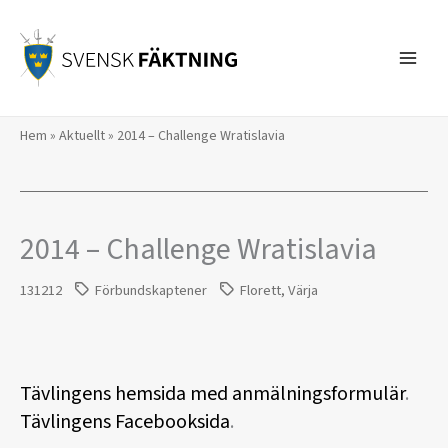
Hoppa
till
innehåll
Hem
»
Aktuellt
»
2014 – Challenge Wratislavia
2014 – Challenge Wratislavia
131212
Förbundskaptener
Florett
,
Värja
Tävlingens hemsida med anmälningsformulär
.
Tävlingens Facebooksida
.