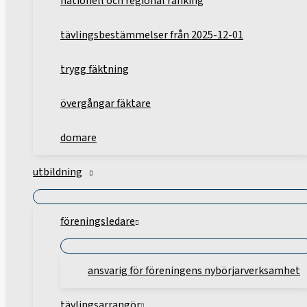
nationell och regional ranking
tävlingsbestämmelser från 2025-12-01
trygg fäktning
övergångar fäktare
domare
utbildning
föreningsledare
ansvarig för föreningens nybörjarverksamhet
tävlingsarrangör