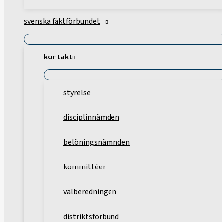
svenska fäktförbundet
kontakt
styrelse
disciplinnämden
belöningsnämnden
kommittéer
valberedningen
distriktsförbund