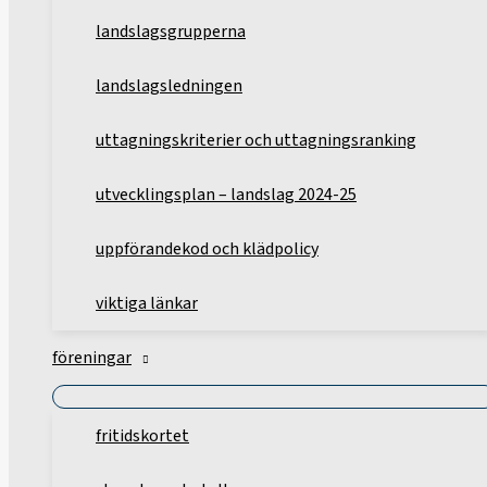
landslagsgrupperna
landslagsledningen
uttagningskriterier och uttagningsranking
utvecklingsplan – landslag 2024-25
uppförandekod och klädpolicy
viktiga länkar
föreningar
fritidskortet