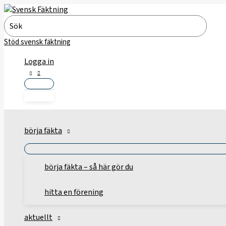
Hoppa
till
Search
innehåll
for:
Stöd svensk fäktning
Logga in
börja fäkta
börja fäkta – så här gör du
hitta en förening
aktuellt