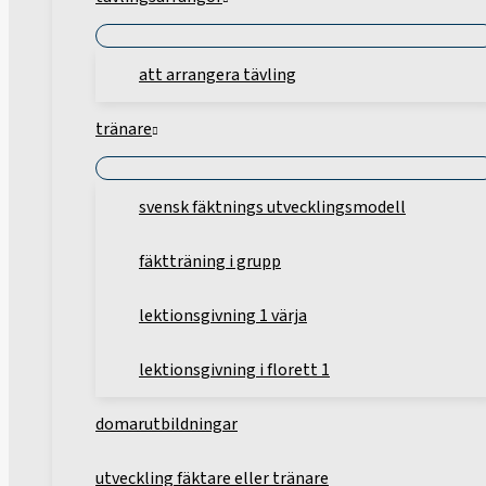
att arrangera tävling
tränare
svensk fäktnings utvecklingsmodell
fäktträning i grupp
lektionsgivning 1 värja
lektionsgivning i florett 1
domarutbildningar
utveckling fäktare eller tränare