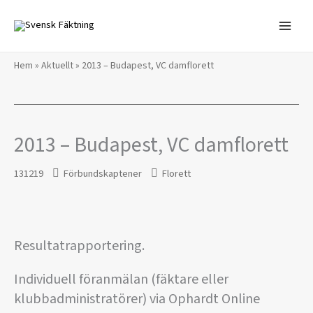
Hoppa
till
innehåll
Hem
»
Aktuellt
»
2013 – Budapest, VC damflorett
2013 – Budapest, VC damflorett
131219
Förbundskaptener
Florett
Resultatrapportering.
Individuell föranmälan (fäktare eller
klubbadministratörer) via Ophardt Online