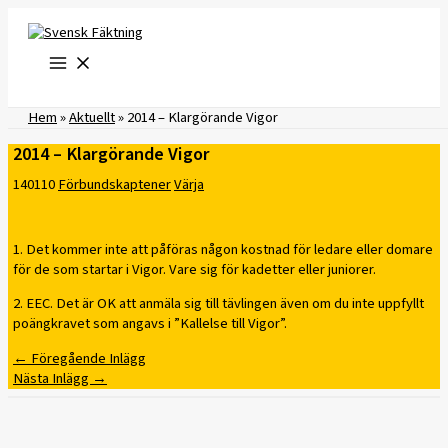
Hoppa
till
innehåll
Hem
»
Aktuellt
»
2014 – Klargörande Vigor
2014 – Klargörande Vigor
140110
Förbundskaptener
Värja
1. Det kommer inte att påföras någon kostnad för ledare eller domare
för de som startar i Vigor. Vare sig för kadetter eller juniorer.
2. EEC. Det är OK att anmäla sig till tävlingen även om du inte uppfyllt
poängkravet som angavs i ”Kallelse till Vigor”.
←
Föregående Inlägg
Nästa Inlägg
→