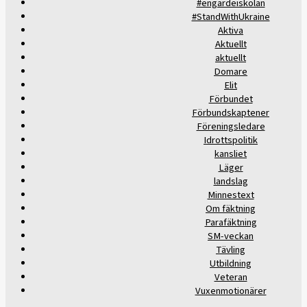
#engardeiskolan
#StandWithUkraine
Aktiva
Aktuellt
aktuellt
Domare
Elit
Förbundet
Förbundskaptener
Föreningsledare
Idrottspolitik
kansliet
Läger
landslag
Minnestext
Om fäktning
Parafäktning
SM-veckan
Tävling
Utbildning
Veteran
Vuxenmotionärer