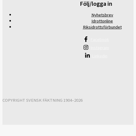
Följ/logga in
Nyhetsbrev
Idrottonline
Riksidrottsförbundet
Facebook
Instagram
Linkedin
COPYRIGHT SVENSK FÄKTNING 1904–2026