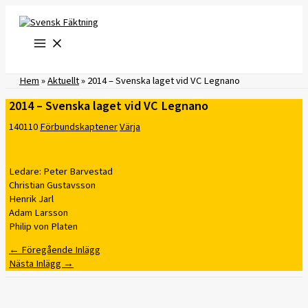
Hoppa
till
innehåll
Hem
»
Aktuellt
»
2014 – Svenska laget vid VC Legnano
2014 – Svenska laget vid VC Legnano
140110
Förbundskaptener
Värja
Ledare: Peter Barvestad
Christian Gustavsson
Henrik Jarl
Adam Larsson
Philip von Platen
←
Föregående Inlägg
Nästa Inlägg
→