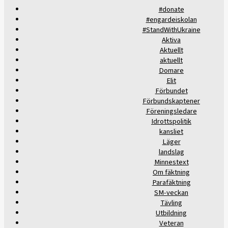
#donate
#engardeiskolan
#StandWithUkraine
Aktiva
Aktuellt
aktuellt
Domare
Elit
Förbundet
Förbundskaptener
Föreningsledare
Idrottspolitik
kansliet
Läger
landslag
Minnestext
Om fäktning
Parafäktning
SM-veckan
Tävling
Utbildning
Veteran