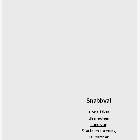
Snabbval
Börja fäkta
Bli medlem
Landslag
Starta en förening
Bli partner