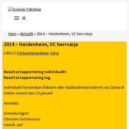
Hoppa
till
innehåll
Hem
»
Aktuellt
»
2014 – Heidenheim, VC herrvärja
2014 – Heidenheim, VC herrvärja
140115
Förbundskaptener
Värja
Resultatrapportering individuellt
.
Resultatrapportering lag
.
Individuell föranmälan (fäktare eller klubbadministratörer) via Ophardt
Online senast den 15 januari!
Anmälda.
Svenska laget:
Christian Gustavsson
Henrik Jarl