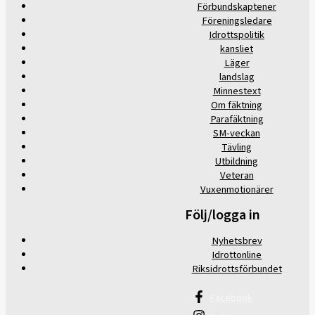
Förbundskaptener
Föreningsledare
Idrottspolitik
kansliet
Läger
landslag
Minnestext
Om fäktning
Parafäktning
SM-veckan
Tävling
Utbildning
Veteran
Vuxenmotionärer
Följ/logga in
Nyhetsbrev
Idrottonline
Riksidrottsförbundet
Facebook