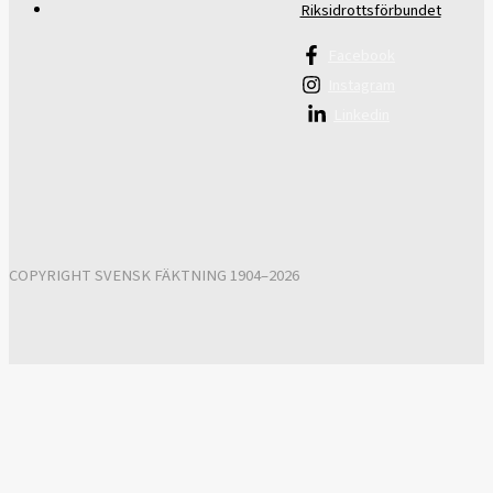
Riksidrottsförbundet
Facebook
Instagram
Linkedin
COPYRIGHT SVENSK FÄKTNING 1904–2026