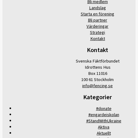
Bli medlem
Landslag
Starta en förening
Bli partner
Värderingar
Strategi
Kontakt
Kontakt
Svenska Fäktförbundet
Idrottens Hus
Box 11016
100 61 Stockholm
info@fencing.se
Kategorier
#donate
#engardeiskolan
#StandWithUkraine
Aktiva
Aktuellt