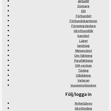
aktuellt
Domare
Elit
Förbundet
Förbundskaptener
Föreningsledare
Idrottspolitik
kansliet
Läger
landslag
Minnestext
Om fäktning
Parafäktning
SM-veckan
Tävling
Utbildning
Veteran
Vuxenmotionärer
Följ/logga in
Nyhetsbrev
Idrottonline