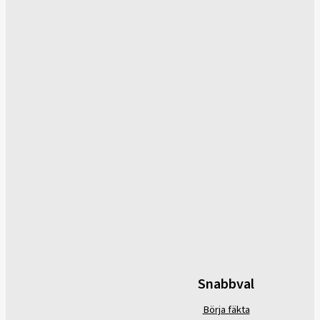
Snabbval
Börja fäkta