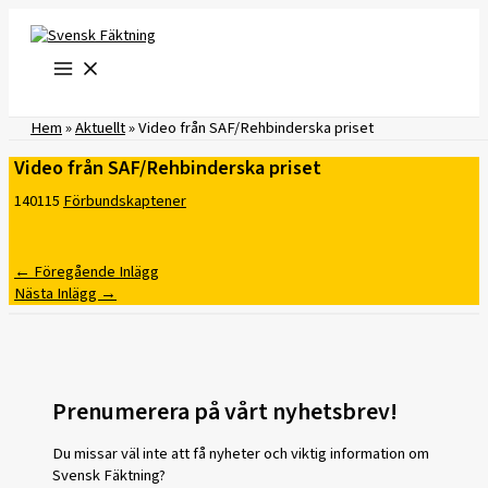
Hoppa
till
innehåll
Hem
»
Aktuellt
»
Video från SAF/Rehbinderska priset
Video från SAF/Rehbinderska priset
140115
Förbundskaptener
←
Föregående Inlägg
Nästa Inlägg
→
Prenumerera på vårt nyhetsbrev!
Du missar väl inte att få nyheter och viktig information om
Svensk Fäktning?