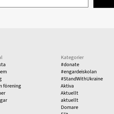
l
Kategorier
kta
#donate
lem
#engardeiskolan
g
#StandWithUkraine
n förening
Aktiva
ner
Aktuellt
ngar
aktuellt
Domare