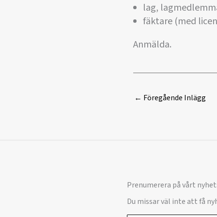
lag, lagmedlemma
fäktare (med licens
Anmälda.
←
Föregående Inlägg
Prenumerera på vårt nyhet
Du missar väl inte att få n