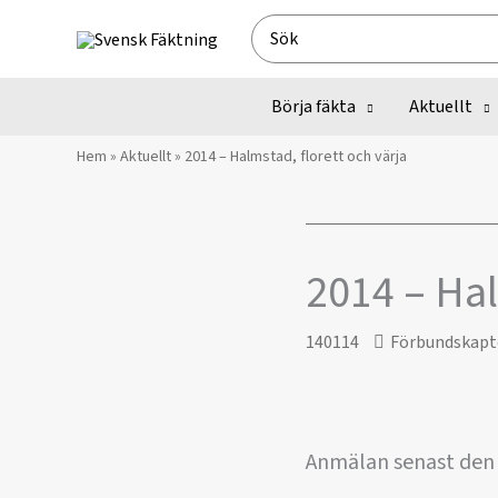
Hoppa
Search
till
for:
innehåll
Börja fäkta
Aktuellt
Hem
»
Aktuellt
»
2014 – Halmstad, florett och värja
2014 – Hal
140114
Förbundskapt
Anmälan senast den 