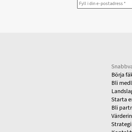
Snabbva
Börja fä
Bli med
Landsla
Starta e
Bli part
Värderi
Strategi