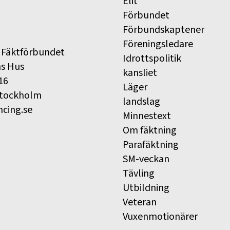
Elit
Förbundet
Förbundskaptener
Föreningsledare
 Fäktförbundet
Idrottspolitik
ns Hus
kansliet
16
Läger
Stockholm
landslag
ncing.se
Minnestext
Om fäktning
Parafäktning
SM-veckan
Tävling
Utbildning
Veteran
Vuxenmotionärer