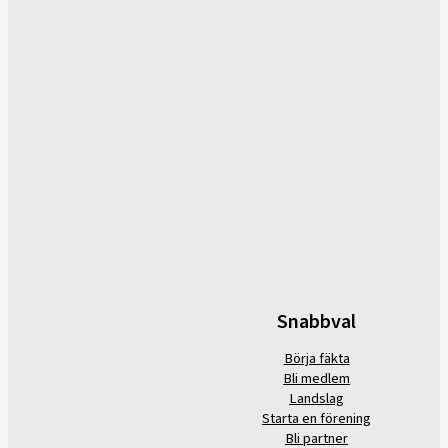
Snabbval
Börja fäkta
Bli medlem
Landslag
Starta en förening
Bli partner