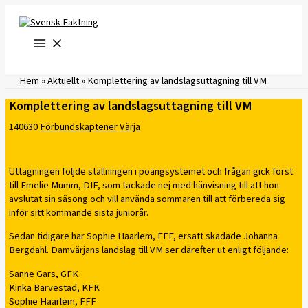
Hoppa
till
innehåll
Hem
»
Aktuellt
»
Komplettering av landslagsuttagning till VM
Komplettering av landslagsuttagning till VM
140630
Förbundskaptener
Värja
Uttagningen följde ställningen i poängsystemet och frågan gick först
till Emelie Mumm, DIF, som tackade nej med hänvisning till att hon
avslutat sin säsong och vill använda sommaren till att förbereda sig
inför sitt kommande sista juniorår.
Sedan tidigare har Sophie Haarlem, FFF, ersatt skadade Johanna
Bergdahl. Damvärjans landslag till VM ser därefter ut enligt följande:
Sanne Gars, GFK
Kinka Barvestad, KFK
Sophie Haarlem, FFF