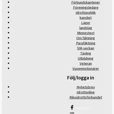
Förbundskaptener
Föreningsledare
Idrottspolitik
kansliet
Läger
landslag
Minnestext
Om fäktning
Parafäktning
SM-veckan
Tävling
Utbildning
Veteran
Vuxenmotionärer
Följ/logga in
Nyhetsbrev
Idrottonline
Riksidrottsförbundet
Facebook