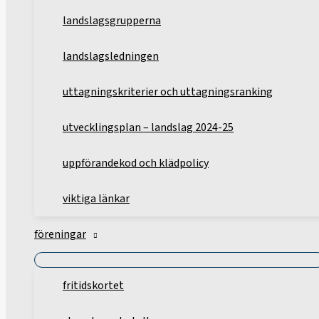
landslagsgrupperna
landslagsledningen
uttagningskriterier och uttagningsranking
utvecklingsplan – landslag 2024-25
uppförandekod och klädpolicy
viktiga länkar
föreningar
fritidskortet