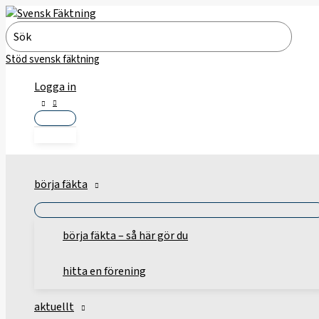
Hoppa
till
Search
innehåll
for:
Stöd svensk fäktning
Logga in
börja fäkta
börja fäkta – så här gör du
hitta en förening
aktuellt