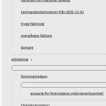
nationell och regional ranking
tävlingsbestämmelser från 2025-12-01
trygg fäktning
övergångar fäktare
domare
utbildning
föreningsledare
ansvarig för föreningens nybörjarverksamhet
tävlingsarrangör