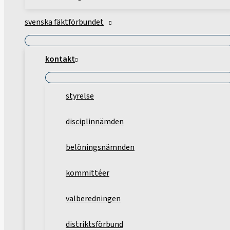
svenska fäktförbundet
kontakt
styrelse
disciplinnämden
belöningsnämnden
kommittéer
valberedningen
distriktsförbund