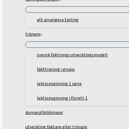
att arrangera tävling
tränare
svensk fäktnings utvecklingsmodell
fäktträning i grupp
lektionsgivning 1 värja
lektionsgivning i florett 1
domarutbildningar
utveckling fäktare eller tränare