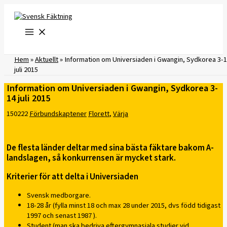
Hoppa
till
innehåll
Hem
»
Aktuellt
»
Information om Universiaden i Gwangin, Sydkorea 3-
juli 2015
Information om Universiaden i Gwangin, Sydkorea 3-
14 juli 2015
150222
Förbundskaptener
Florett
,
Värja
De flesta länder deltar med sina bästa fäktare bakom A-
landslagen, så konkurrensen är mycket stark.
Kriterier för att delta i Universiaden
Svensk medborgare.
18-28 år (fylla minst 18 och max 28 under 2015, dvs född tidigast
1997 och senast 1987 ).
Student (man ska bedriva eftergymnasiala studier vid