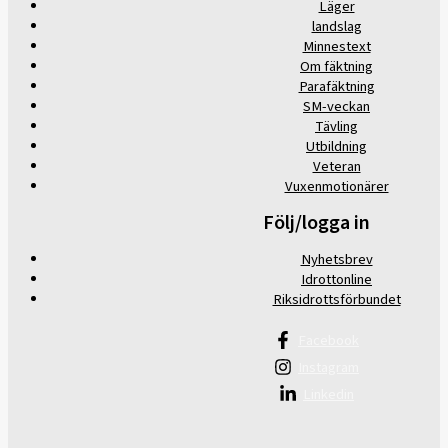
Läger
landslag
Minnestext
Om fäktning
Parafäktning
SM-veckan
Tävling
Utbildning
Veteran
Vuxenmotionärer
Följ/logga in
Nyhetsbrev
Idrottonline
Riksidrottsförbundet
Facebook
Instagram
Linkedin