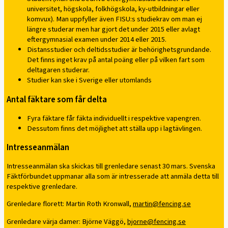
universitet, högskola, folkhögskola, ky-utbildningar eller
komvux). Man uppfyller även FISU:s studiekrav om man ej
längre studerar men har gjort det under 2015 eller avlagt
eftergymnasial examen under 2014 eller 2015.
Distansstudier och deltidsstudier är behörighetsgrundande.
Det finns inget krav på antal poäng eller på vilken fart som
deltagaren studerar.
Studier kan ske i Sverige eller utomlands
Antal fäktare som får delta
Fyra fäktare får fäkta individuellt i respektive vapengren.
Dessutom finns det möjlighet att ställa upp i lagtävlingen.
Intresseanmälan
Intresseanmälan ska skickas till grenledare senast 30 mars. Svenska
Fäktförbundet uppmanar alla som är intresserade att anmäla detta till
respektive grenledare.
Grenledare florett: Martin Roth Kronwall,
martin@fencing.se
Grenledare värja damer: Björne Väggö,
bjorne@fencing.se