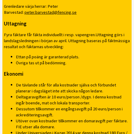
Grenledare värja herrar: Peter
Barvestad:
peter.barvestad@fencing.se
Uttagning
Fyra fäktare får fäkta individuellt i resp. vapengren.Uttagning görs i
landslagsledningen i början av april. Uttagning baseras på fäktmässiga
resultat och fäktarnas utveckling:
Ettan på poäng är garanterad plats.
Övriga tas ut på bedömning.
Ekonomi
De tävlande står för alla kostnader själva och förbundet
planerar i dagsläget inte att skicka någon ledare.
Deltagaravgiften är 10 euro/person /dygn. I denna kostnad
ingår boende, mat och lokala transporter.
Dessutom tillkommer en engångsavgift på 20 euro/person i
ackrediteringsavgift.
Utöver ovan kostnader tillkommer en domaravgift per fäktare.
FIE utser alla domare.
Under Universiaden i Kazan 2014 var denna kostnad 180 Euro /