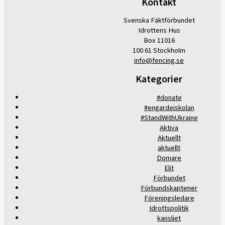
Kontakt
Svenska Fäktförbundet
Idrottens Hus
Box 11016
100 61 Stockholm
info@fencing.se
Kategorier
#donate
#engardeiskolan
#StandWithUkraine
Aktiva
Aktuellt
aktuellt
Domare
Elit
Förbundet
Förbundskaptener
Föreningsledare
Idrottspolitik
kansliet