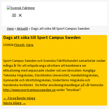
Hoppa
till
innehåll
Hem
»
Aktuellt
»
​Dags att söka till Sport Campus Sweden
​Dags att söka till Sport Campus Sweden
150924
Florett
,
Värja
Sport Campus Sweden och Svenska Fäktförbundet samarbetar sedan
många år för att erbjuda unga idrottare att kombinera sin
elitsatsning med anpassade studier vid sex lärosäten: Kungliga
Tekniska Högskolan, Stockholms Universitet, Handelshögskolan,
Gymnastik och Idrottshögskolan, Södertörns Högskola och
Karolinska Institutet. Du hittar ansökningshandlingar på vår hemsida:
http://www.sportcampussweden.se
under ”Ansökan”.
←
Föregående Inlägg
Nästa Inlägg
→