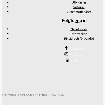
Utbildning
Veteran
Vuxenmotionärer
Följ/logga in
Nyhetsbrev
Idrottonline
Riksidrottsförbundet
Facebook
Instagram
Linkedin
COPYRIGHT SVENSK FÄKTNING 1904–2026