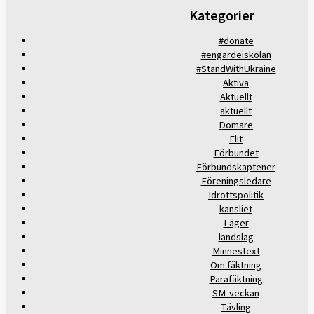
Kategorier
#donate
#engardeiskolan
#StandWithUkraine
Aktiva
Aktuellt
aktuellt
Domare
Elit
Förbundet
Förbundskaptener
Föreningsledare
Idrottspolitik
kansliet
Läger
landslag
Minnestext
Om fäktning
Parafäktning
SM-veckan
Tävling