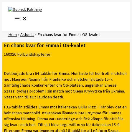
Hoppa
till
innehåll
Hem
»
Aktuellt
»
En chans kvar för Emma i OS-kvalet
En chans kvar för Emma i OS-kvalet
160320
Förbundskaptener
Det började bra i 64-tablån för Emma. Hon hade full kontroll i matchen
mot Maureen Nisima från Frankrike och matchen slutade 15-7.
Samtidigt hade konkurrenten om OS-platsen, ungerskan Emese
Szasz, tydliga problem i sin match mot Olena Kryvytska från Ukraina.
Szasz vann till slut i sudden death.
I 32-tablån ställdes Emma mot italienskan Giulia Rizzi. Här blev det en
helt annan matchbild. Italienskan lämnade inte utrymme för Emmas
offensiva fäktning. Emma var i underläge och fick kämpa för att hålla
sig kvar i matchen. Till slut blev segersiffrorna för italienskan 15-9.
Eftersom Emma var tvungen att nå 16-tablå för att gå förbi Szasz,