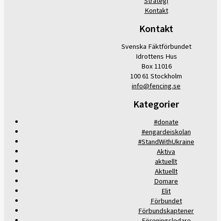
Strategi
Kontakt
Kontakt
Svenska Fäktförbundet
Idrottens Hus
Box 11016
100 61 Stockholm
info@fencing.se
Kategorier
#donate
#engardeiskolan
#StandWithUkraine
Aktiva
aktuellt
Aktuellt
Domare
Elit
Förbundet
Förbundskaptener
Föreningsledare