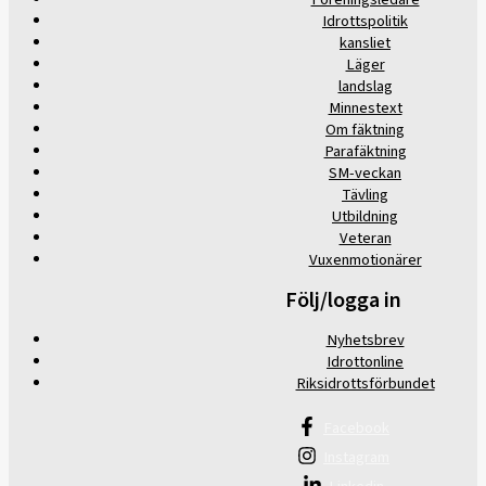
Idrottspolitik
kansliet
Läger
landslag
Minnestext
Om fäktning
Parafäktning
SM-veckan
Tävling
Utbildning
Veteran
Vuxenmotionärer
Följ/logga in
Nyhetsbrev
Idrottonline
Riksidrottsförbundet
Facebook
Instagram