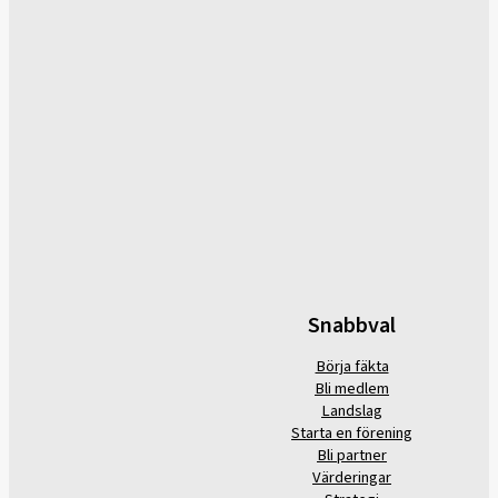
Snabbval
Börja fäkta
Bli medlem
Landslag
Starta en förening
Bli partner
Värderingar