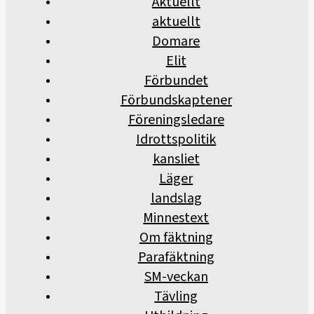
Aktuellt
aktuellt
Domare
Elit
Förbundet
Förbundskaptener
Föreningsledare
Idrottspolitik
kansliet
Läger
landslag
Minnestext
Om fäktning
Parafäktning
SM-veckan
Tävling