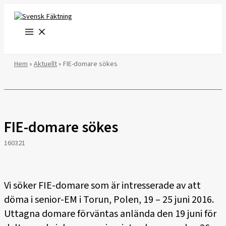
Hoppa
till
innehåll
Hem
»
Aktuellt
»
FIE-domare sökes
FIE-domare sökes
160321
Vi söker FIE-domare som är intresserade av att
döma i senior-EM i Torun, Polen, 19 – 25 juni 2016.
Uttagna domare förväntas anlända den 19 juni för