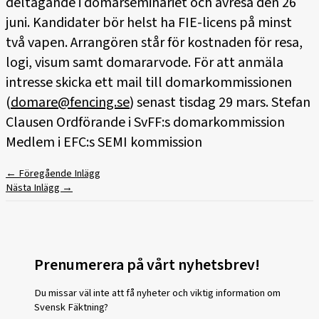
deltagande i domarseminariet och avresa den 26
juni. Kandidater bör helst ha FIE-licens på minst
två vapen. Arrangören står för kostnaden för resa,
logi, visum samt domararvode. För att anmäla
intresse skicka ett mail till domarkommissionen
(
domare@fencing.se
) senast tisdag 29 mars. Stefan
Clausen Ordförande i SvFF:s domarkommission
Medlem i EFC:s SEMI kommission
←
Föregående Inlägg
Nästa Inlägg
→
Prenumerera på vårt nyhetsbrev!
Du missar väl inte att få nyheter och viktig information om
Svensk Fäktning?