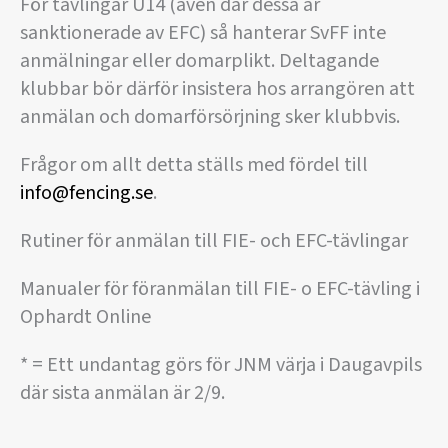
För tävlingar U14 (även där dessa är
sanktionerade av EFC) så hanterar SvFF inte
anmälningar eller domarplikt. Deltagande
klubbar bör därför insistera hos arrangören att
anmälan och domarförsörjning sker klubbvis.
Frågor om allt detta ställs med fördel till
info@fencing.se
.
Rutiner för anmälan till FIE- och EFC-tävlingar
Manualer för föranmälan till FIE- o EFC-tävling i
Ophardt Online
* = Ett undantag görs för JNM värja i Daugavpils
där sista anmälan är 2/9.