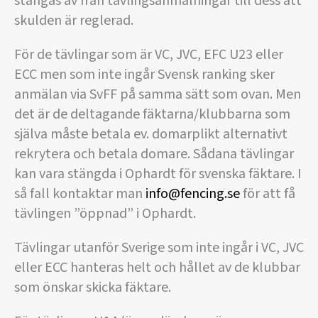
stängas av från tävlingsanmälningar till dess att
skulden är reglerad.
För de tävlingar som är VC, JVC, EFC U23 eller
ECC men som inte ingår Svensk ranking sker
anmälan via SvFF på samma sätt som ovan. Men
det är de deltagande fäktarna/klubbarna som
själva måste betala ev. domarplikt alternativt
rekrytera och betala domare. Sådana tävlingar
kan vara stängda i Ophardt för svenska fäktare. I
så fall kontaktar man
info@fencing.se
för att få
tävlingen ”öppnad” i Ophardt.
Tävlingar utanför Sverige som inte ingår i VC, JVC
eller ECC hanteras helt och hållet av de klubbar
som önskar skicka fäktare.