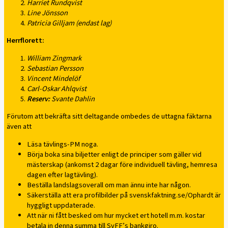
Harriet Rundqvist
Line Jönsson
Patricia Gilljam (endast lag)
Herrflorett:
William Zingmark
Sebastian Persson
Vincent Mindelöf
Carl-Oskar Ahlqvist
Reserv:
Svante Dahlin
Förutom att bekräfta sitt deltagande ombedes de uttagna fäktarna
även att
Läsa tävlings-PM noga.
Börja boka sina biljetter enligt de principer som gäller vid
mästerskap (ankomst 2 dagar före individuell tävling, hemresa
dagen efter lagtävling).
Beställa landslagsoverall om man ännu inte har någon.
Säkerställa att era profilbilder på svenskfaktning.se/Ophardt är
hyggligt uppdaterade.
Att när ni fått besked om hur mycket ert hotell m.m. kostar
betala in denna summa till SvFF’s bankgiro.