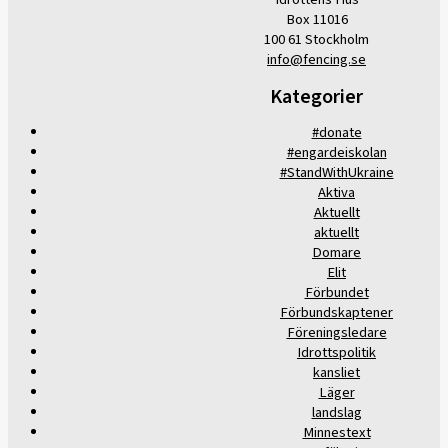
Box 11016
100 61 Stockholm
info@fencing.se
Kategorier
#donate
#engardeiskolan
#StandWithUkraine
Aktiva
Aktuellt
aktuellt
Domare
Elit
Förbundet
Förbundskaptener
Föreningsledare
Idrottspolitik
kansliet
Läger
landslag
Minnestext