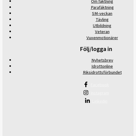
Om fäktning
Parafäktning
SM-veckan
Tävling
Utbildning
Veteran
Vuxenmotionärer
Följ/logga in
Nyhetsbrev
Idrottonline
Riksidrottsförbundet
Facebook
Instagram
Linkedin