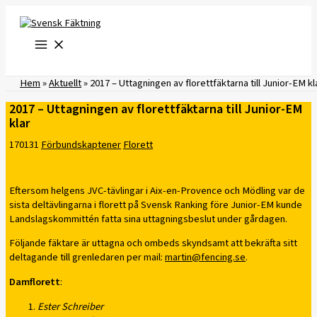
Hoppa
till
innehåll
Hem
»
Aktuellt
»
2017 – Uttagningen av florettfäktarna till Junior-EM kl
2017 – Uttagningen av florettfäktarna till Junior-EM
klar
170131
Förbundskaptener
Florett
Eftersom helgens JVC-tävlingar i Aix-en-Provence och Mödling var de
sista deltävlingarna i florett på Svensk Ranking före Junior-EM kunde
Landslagskommittén fatta sina uttagningsbeslut under gårdagen.
Följande fäktare är uttagna och ombeds skyndsamt att bekräfta sitt
deltagande till grenledaren per mail:
martin@fencing.se
.
Damflorett
:
Ester Schreiber