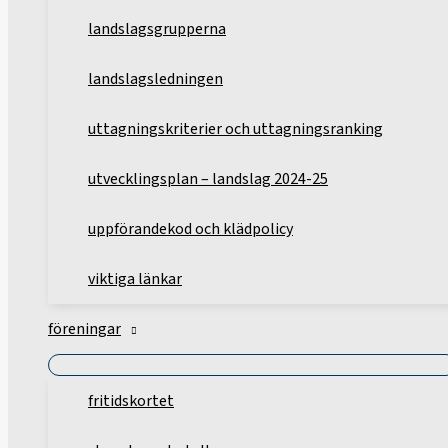
landslagsgrupperna
landslagsledningen
uttagningskriterier och uttagningsranking
utvecklingsplan – landslag 2024-25
uppförandekod och klädpolicy
viktiga länkar
föreningar
fritidskortet