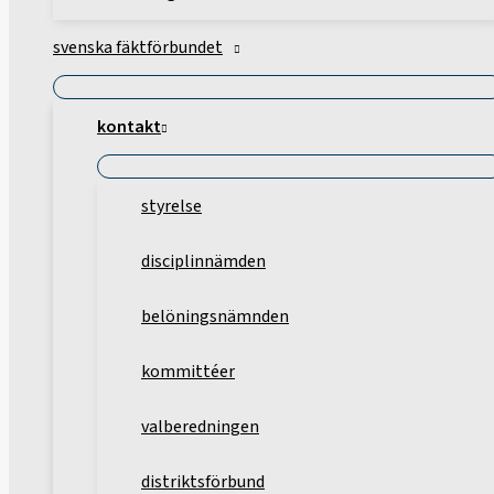
svenska fäktförbundet
kontakt
styrelse
disciplinnämden
belöningsnämnden
kommittéer
valberedningen
distriktsförbund