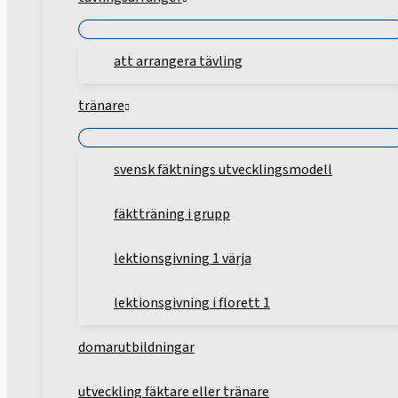
att arrangera tävling
tränare
svensk fäktnings utvecklingsmodell
fäktträning i grupp
lektionsgivning 1 värja
lektionsgivning i florett 1
domarutbildningar
utveckling fäktare eller tränare