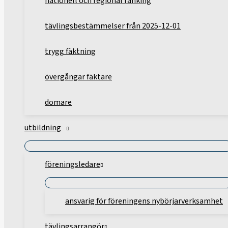
nationell och regional ranking
tävlingsbestämmelser från 2025-12-01
trygg fäktning
övergångar fäktare
domare
utbildning
föreningsledare
ansvarig för föreningens nybörjarverksamhet
tävlingsarrangör