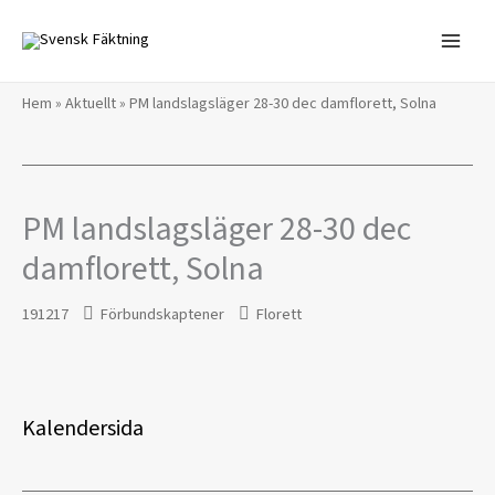
Hoppa
till
innehåll
Hem
»
Aktuellt
»
PM landslagsläger 28-30 dec damflorett, Solna
PM landslagsläger 28-30 dec
damflorett, Solna
191217
Förbundskaptener
Florett
Kalendersida