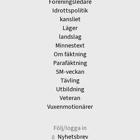
Föreningsledare
Idrottspolitik
kansliet
Läger
landslag
Minnestext
Om fäktning
Parafäktning
SM-veckan
Tävling
Utbildning
Veteran
Vuxenmotionärer
Följ/logga in
Nyhetsbrev