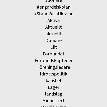
#donate
#engardeiskolan
#StandWithUkraine
Aktiva
Aktuellt
aktuellt
Domare
Elit
Förbundet
Förbundskaptener
Föreningsledare
Idrottspolitik
kansliet
Läger
landslag
Minnestext