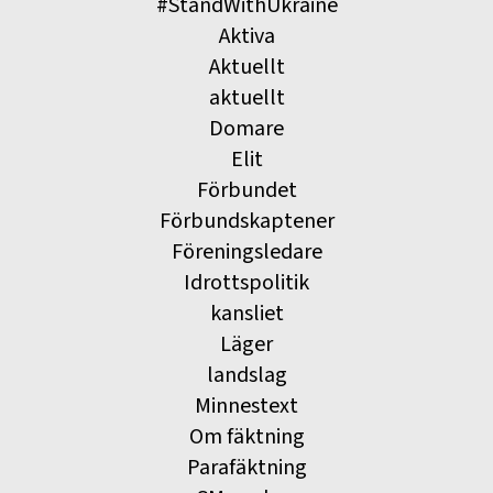
#StandWithUkraine
Aktiva
Aktuellt
aktuellt
Domare
Elit
Förbundet
Förbundskaptener
Föreningsledare
Idrottspolitik
kansliet
Läger
landslag
Minnestext
Om fäktning
Parafäktning