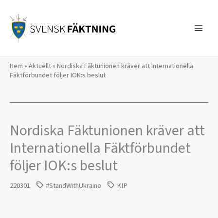
Hoppa
till
innehåll
Hem
»
Aktuellt
»
Nordiska Fäktunionen kräver att Internationella
Fäktförbundet följer IOK:s beslut
Nordiska Fäktunionen kräver att
Internationella Fäktförbundet
följer IOK:s beslut
220301
#StandWithUkraine
KIP