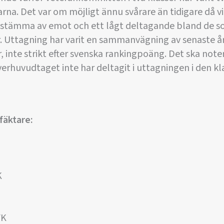
na. Det var om möjligt ännu svårare än tidigare då vi 
 stämma av emot och ett lågt deltagande bland de 
. Uttagning har varit en sammanvägning av senaste år
, inte strikt efter svenska rankingpoäng. Det ska note
erhuvudtaget inte har deltagit i uttagningen i den klas
fäktare:
K
FK