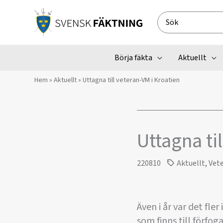
Hoppa
till
Search
innehåll
for:
Börja fäkta
Aktuellt
Hem
»
Aktuellt
»
Uttagna till veteran-VM i Kroatien
Uttagna ti
220810
Aktuellt
,
Vet
Även i år var det fle
som finns till förfo