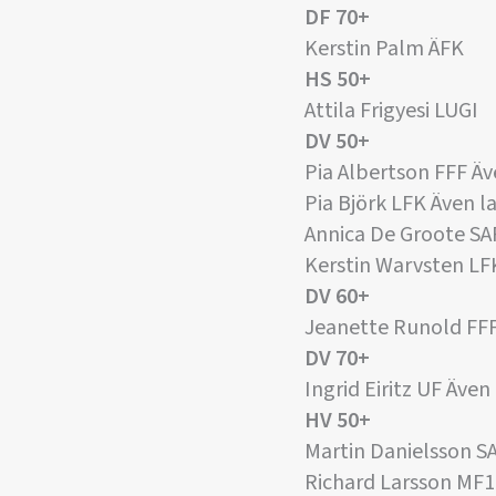
DF 70+
Kerstin Palm ÄFK
HS 50+
Attila Frigyesi LUGI
DV 50+
Pia Albertson FFF Äv
Pia Björk LFK Även l
Annica De Groote SA
Kerstin Warvsten LF
DV 60+
Jeanette Runold FFF
DV 70+
Ingrid Eiritz UF Även
HV 50+
Martin Danielsson S
Richard Larsson MF1