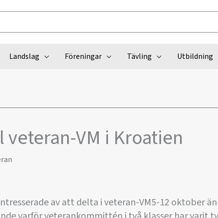
Landslag
Föreningar
Tävling
Utbildning
ll veteran-VM i Kroatien
eran
r intresserade av att delta i veteran-VM5-12 oktober än
gande varför veterankommittén i två klasser har varit 