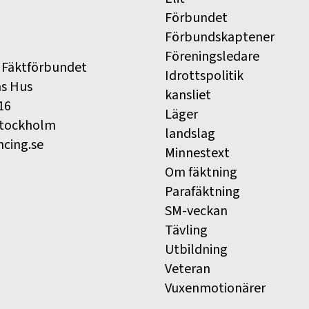
Förbundet
Förbundskaptener
Föreningsledare
 Fäktförbundet
Idrottspolitik
ns Hus
kansliet
16
Läger
Stockholm
landslag
ncing.se
Minnestext
Om fäktning
Parafäktning
SM-veckan
Tävling
Utbildning
Veteran
Vuxenmotionärer