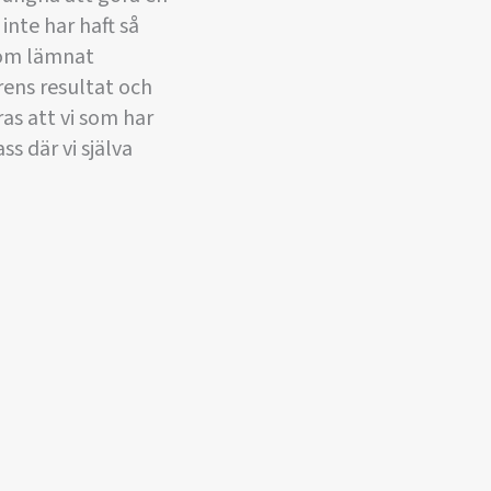
inte har haft så
som lämnat
ens resultat och
ras att vi som har
s där vi själva