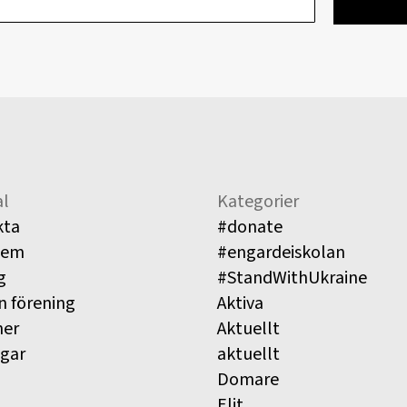
l
Kategorier
kta
#donate
lem
#engardeiskolan
g
#StandWithUkraine
n förening
Aktiva
ner
Aktuellt
ngar
aktuellt
Domare
Elit