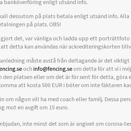
ia banköverföring enligt utsänd info.
kall dessutom på plats betala enligt utsänd info. Alla b
etalningen på plats. OBS!
 gjort det, var vänliga och ladda upp ett porträttfoto 
 att detta kan användas när ackrediteringskorten tillv
nledning måste avstå från deltagande är det viktig
encing.se
och
info@fencing.se
om detta för att vi i mö
den platsen eller om det är för sent för detta, göra 
omma att kosta 500 EUR i böter om inte fäktaren kan 
n om någon vill ha med coach eller familj. Dessa perso
ng mot en avgift om 15 euro.
i inbjudan, inte minst det som är angivet om corona-tes