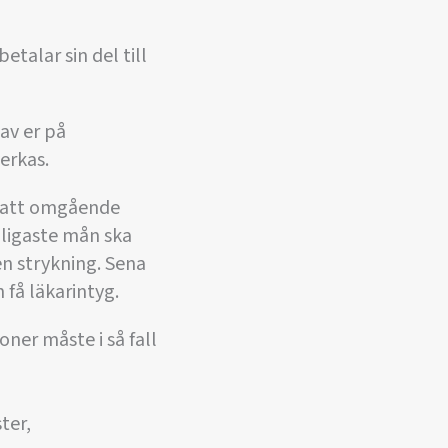
etalar sin del till
av er på
erkas.
t att omgående
jligaste mån ska
en strykning. Sena
få läkarintyg.
ner måste i så fall
ter,