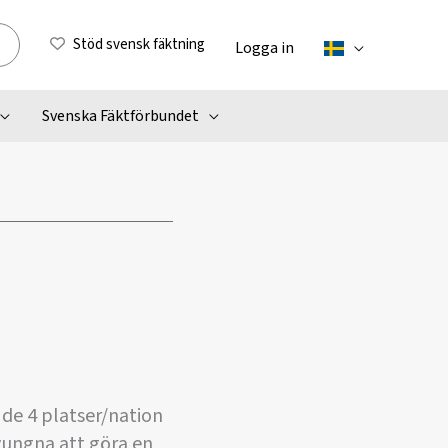
Stöd svensk fäktning
Logga in
Svenska Fäktförbundet
 de 4 platser/nation
tvungna att göra en