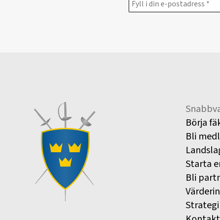
Snabbva
Börja fä
Bli med
Landsla
Starta e
Bli part
Värderi
Strategi
Kontakt