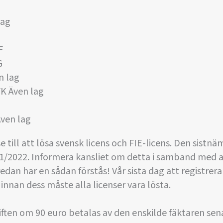
lag
F
G
n lag
K Även lag
ven lag
e till att lösa svensk licens och FIE-licens. Den sist
021/2022. Informera kansliet om detta i samband med a
redan har en sådan förstås! Vår sista dag att registrer
innan dess måste alla licenser vara lösta.
giften om 90 euro betalas av den enskilde fäktaren sen