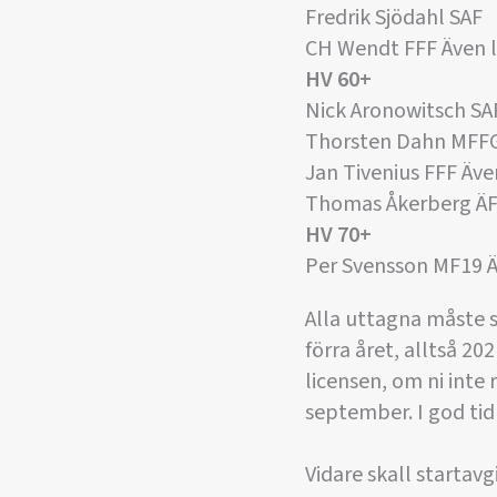
Fredrik Sjödahl SAF
CH Wendt FFF Även 
HV 60+
Nick Aronowitsch SA
Thorsten Dahn MFF
Jan Tivenius FFF Äve
Thomas Åkerberg ÄF
HV 70+
Per Svensson MF19 Ä
Alla uttagna måste s
förra året, alltså 2
licensen, om ni inte 
september. I god tid 
Vidare skall startav