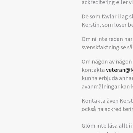
ackreditering eller v
De som tävlar i lag s
Kerstin, som löser b
Om ni inte redan har
svenskfaktning.se så
Om någon av någon a
kontakta
veteran@f
kunna erbjuda annan 
avanmälningar kan k
Kontakta även Kersti
också ha ackrediteri
Glöm inte läsa allt 