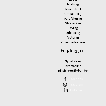
landslag
Minnestext
Om fäktning
Parafäktning
SM-veckan
Tävling
Utbildning
Veteran
Vuxenmotionärer
Följ/logga in
Nyhetsbrev
Idrottonline
Riksidrottsförbundet
Facebook
Instagram
Linkedin