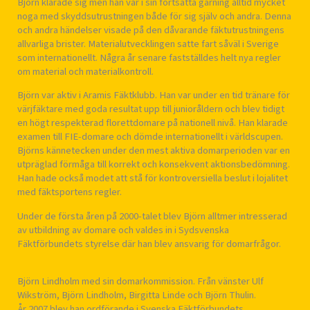
Björn klarade sig men han var i sin fortsatta gärning alltid mycket
noga med skyddsutrustningen både för sig själv och andra. Denna
och andra händelser visade på den dåvarande fäktutrustningens
allvarliga brister. Materialutvecklingen satte fart såväl i Sverige
som internationellt. Några år senare fastställdes helt nya regler
om material och materialkontroll.
Björn var aktiv i Aramis Fäktklubb. Han var under en tid tränare för
värjfäktare med goda resultat upp till junioråldern och blev tidigt
en högt respekterad florettdomare på nationell nivå. Han klarade
examen till FIE-domare och dömde internationellt i världscupen.
Björns kännetecken under den mest aktiva domarperioden var en
utpräglad förmåga till korrekt och konsekvent aktionsbedömning.
Han hade också modet att stå för kontroversiella beslut i lojalitet
med fäktsportens regler.
Under de första åren på 2000-talet blev Björn alltmer intresserad
av utbildning av domare och valdes in i Sydsvenska
Fäktförbundets styrelse där han blev ansvarig för domarfrågor.
Björn Lindholm med sin domarkommission. Från vänster Ulf
Wikström, Björn Lindholm, Birgitta Linde och Björn Thulin.
År 2007 blev han ordförande i Svenska Fäktförbundets