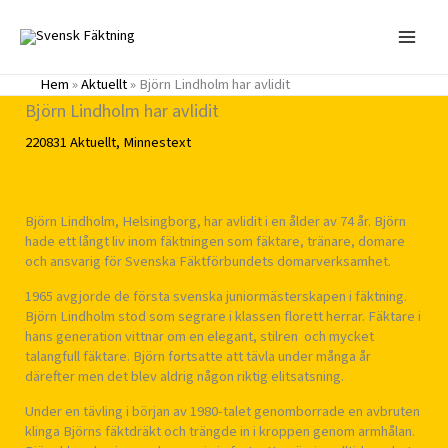
Hoppa
till
innehåll
Hem
»
Aktuellt
»
Björn Lindholm har avlidit
Björn Lindholm har avlidit
220831
Aktuellt
,
Minnestext
Björn Lindholm, Helsingborg, har avlidit i en ålder av 74 år. Björn
hade ett långt liv inom fäktningen som fäktare, tränare, domare
och ansvarig för Svenska Fäktförbundets domarverksamhet.
1965 avgjorde de första svenska juniormästerskapen i fäktning.
Björn Lindholm stod som segrare i klassen florett herrar. Fäktare i
hans generation vittnar om en elegant, stilren och mycket
talangfull fäktare. Björn fortsatte att tävla under många år
därefter men det blev aldrig någon riktig elitsatsning.
Under en tävling i början av 1980-talet genomborrade en avbruten
klinga Björns fäktdräkt och trängde in i kroppen genom armhålan.