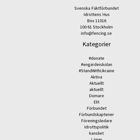
Svenska Fäktförbundet
Idrottens Hus
Box 11016
100 61 Stockholm
info@fencing.se
Kategorier
#donate
#engardeiskolan
#StandWithUkraine
Aktiva
Aktuellt
aktuellt
Domare
Elit
Förbundet
Förbundskaptener
Föreningsledare
Idrottspolitik
kansliet
Läger