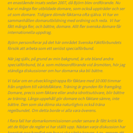
en enastående insats sedan 2007, då Björn blev ordförande. Nu
har vi många fler utbildade domare, som också uppträder och ser
ut som domare. Tidigare dömde fäktarna ofta själva. Vi har en
sammanhållen domarutbildning med ordning och reda. Vi har
fått många fler, och bättre, domare. Allt fler svenska domare får
internationella uppdrag.
Björn personifierar på det här området Svenska Fäktförbundets
försök att arbeta som ett seriöst specialförbund.
När jag själv, på grund av min bakgrund, är ute bland andra
specialförbund, bl.a. som mötesordförande vid årsmöten, hör jag
ständiga diskussioner om hur domarna ska bli bättre.
Vi talar om en utvecklingstrappa för fäktare med 10 000 timmar
från ungdom till världsfäktare. Träning är grunden för framgång.
Domare, precis som fäktare eller andra idrottsutövare, blir bättre
av träning. Långa uppehåll gör domare och fäktare sämre, inte
bättre. Den som ska döma ska naturligtvis också träna
regelbundet. Om detta borde vi alla vara överens.
I flera fall har domarkommissionen under senare år fått kritik för
att de följer de regler vi har ställt upp. Nästan varje diskussion har
konstigt nog handlat om hur vi ska sänka kraven, t.ex. genom att