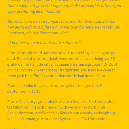
tillåta någon att göra ett längre uppehåll i dömandet, hitta någon
egen utbildning eller liknande.
Björn har som person tvingats ta strider för denna sak. Där har
han alltid haft mitt fulla stöd. Vi behöver fler ledare som står upp
i stormen, när det blåser som värst.
Vi behöver flera och ännu bättre domare.”
Björn arbetade med administrativ IT-utveckling i Helsingborgs
stad. Ett annat stort fritidsintresse vid sidan av fäktning var 3D-
grafik där han lånade sitt artistnamn från musikgruppen Dr Zoot
och han tyckte om att arbeta i trädgården. När hans livskamrat
Karin gick bort för några år sedan sörjde han henne djupt.
Björn Lindholm begravs i Kropps kyrka fredagen den 2
september kl 10.30.
Pierre Thullberg, generalsekreterare Svenska Fäktförbundet
Ulf Wikström, f d ordförande i Sydsvenska Fäktförbunde
Åsa Andersson, ordförande i Fäktklubben Aramis, Helsingborg
Johan Hårleman, ordförande i Sydsvenska Fäktförbundet
Länkar