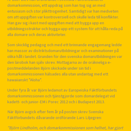
domarkommission, ett uppdrag som han tog sig an med
entusiasm och stor plikttrogenhet. Samtidigt var han medveten
om att uppgiften var kontroversiell och skulle leda till konflikter.
Han gav sig i kast med uppgiften med att bygga upp en
utbildningsstruktur och bygga upp ett system för att hålla reda på
alla domare och deras aktiviteter.
Som skicklig pedagog och med ett brinnande engagemang ledde
han massor av distriktsdomarutbildningar och examinationer på
olika håll i landet. Grunden för den svenska domarutbildningen var
den lärobok han själv skrev. Mottagarna av de oräkneliga e-
postmeddelanden Björn skickade under sin tid i
domarkommissionen hälsades alla utan undantag med ett
hawaiianskt ”Aloha”.
Under fyra år var Björn ledamot av Europeiska Fäktförbundets
domarkommissionen och tjänstgjorde som domardelegat vid
kadett- och junior-EM i Porec 2012 och i Budapest 2013.
När Björn avgick efter fem år på posten skrev Svenska
Fäktförbundets dåvarande ordförande Lars Liljegren:
”Björn Lindholm, och domarkommissionen som helhet, har gjort