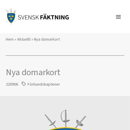
Hoppa
till
innehåll
Hem
»
Aktuellt
»
Nya domarkort
Nya domarkort
220906
Förbundskaptener