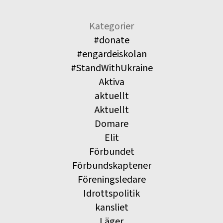
Kategorier
#donate
#engardeiskolan
#StandWithUkraine
Aktiva
aktuellt
Aktuellt
Domare
Elit
Förbundet
Förbundskaptener
Föreningsledare
Idrottspolitik
kansliet
Läger